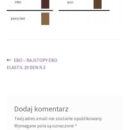
potomne
Nawigacja
Poprzedni
EBO – RAJSTOPY EBO
wpis:
ELASTIL 20 DEN R.3
wpisu
Dodaj komentarz
Twój adres email nie zostanie opublikowany.
Wymagane pola są oznaczone
*