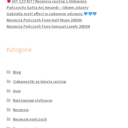
HIT CZY KIT? Recenzja rajstop z AliExpress
Pończochy Gatta Ars Amandi – Okiem Jolanty
Gabriella matt effect w ciekawym odcieniu
Recenzja Pończoch Fiore Half Moon 20DEN
Recenzja Pończoch Fiore Sensual Lovely 20DEN
Kategorie
Blog
Ciekawostki ze świata rajstop
Inne
Rajstopowe stylizacje
Recenzje
Recenzje pończoch