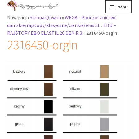
Przejdź
Przejdź
Menu
do
do
Nawigacja
Strona główna
»
WEGA - Pończosznictwo
nawigacji
treści
Rozwiń
Rajstopy
damskie/rajstopy/klasyczne/cienkie/elastil
»
EBO –
menu
RAJSTOPY EBO ELASTIL 20 DEN R.3
»
2316450-orgin
potomne
Rajstopy Orirose
2316450-orgin
Pończochy i
zakolanówki
Podkolanówki i
skarpetki
Wszystkie
produkty
Rozwiń
Recenzje
menu