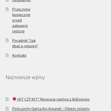
Przeczytaj
koniecznie
przed
zakupem
rajstop
Poradnik “Jak
dbać o rajsopy?
Kontakt
Najnowsze wpisy
HIT CZY KIT? Recenzja rajstop z AliExpress
Pończochy Gatta Ars Amandi – Okiem Jolanty