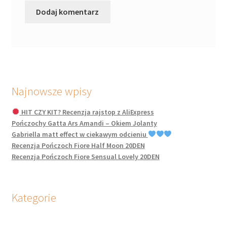
Najnowsze wpisy
HIT CZY KIT? Recenzja rajstop z AliExpress
Pończochy Gatta Ars Amandi – Okiem Jolanty
Gabriella matt effect w ciekawym odcieniu
Recenzja Pończoch Fiore Half Moon 20DEN
Recenzja Pończoch Fiore Sensual Lovely 20DEN
Kategorie