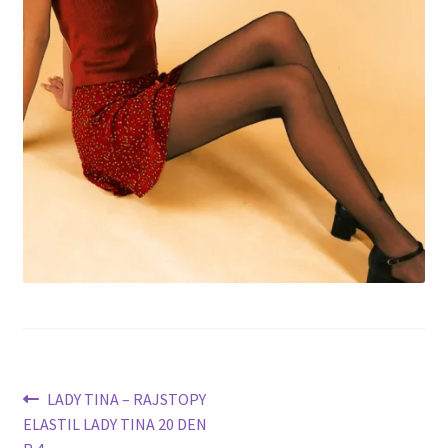
potomne
Nawigacja
Poprzedni
LADY TINA – RAJSTOPY
wpis:
ELASTIL LADY TINA 20 DEN
wpisu