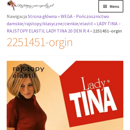
Przejdź
Przejdź
Menu
do
do
Nawigacja
Strona główna
»
WEGA - Pończosznictwo
nawigacji
treści
Rozwiń
Rajstopy
damskie/rajstopy/klasyczne/cienkie/elastil
»
LADY TINA –
menu
RAJSTOPY ELASTIL LADY TINA 20 DEN R.4
»
2251451-orgin
potomne
Rajstopy Orirose
2251451-orgin
Pończochy i
zakolanówki
Podkolanówki i
skarpetki
Wszystkie
produkty
Rozwiń
Recenzje
menu