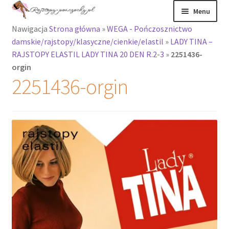
Przejdź
Przejdź
Menu
do
do
Nawigacja
Strona główna
»
WEGA - Pończosznictwo
nawigacji
treści
Rozwiń
Rajstopy
damskie/rajstopy/klasyczne/cienkie/elastil
»
LADY TINA –
menu
RAJSTOPY ELASTIL LADY TINA 20 DEN R.2-3
»
2251436-
potomne
Rajstopy Orirose
orgin
2251436-orgin
Pończochy i
zakolanówki
Podkolanówki i
skarpetki
Wszystkie
produkty
Rozwiń
Recenzje
menu