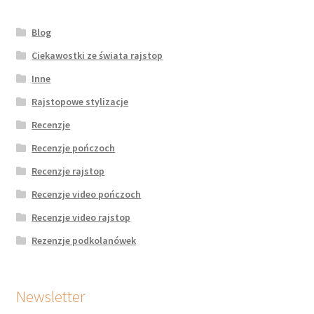
Blog
Ciekawostki ze świata rajstop
Inne
Rajstopowe stylizacje
Recenzje
Recenzje pończoch
Recenzje rajstop
Recenzje video pończoch
Recenzje video rajstop
Rezenzje podkolanówek
Newsletter