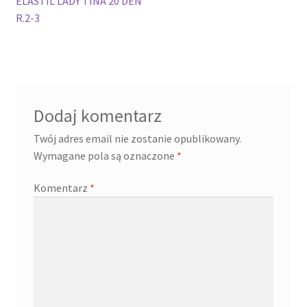
ELASTIL LADY TINA 20 DEN
wpisu
R.2-3
Dodaj komentarz
Twój adres email nie zostanie opublikowany.
Wymagane pola są oznaczone
*
Komentarz
*