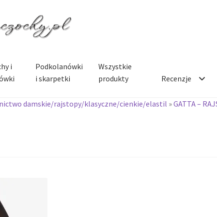
hy i
Podkolanówki
Wszystkie
ówki
i skarpetki
produkty
Recenzje
ictwo damskie/rajstopy/klasyczne/cienkie/elastil
»
GATTA – RA