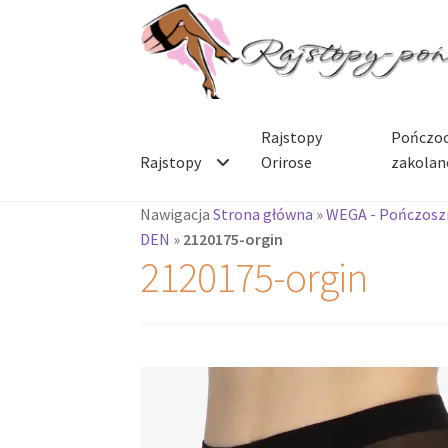
Przejdź
Przejdź
do
do
nawigacji
treści
Rajstopy
Pończoc
Rajstopy
Orirose
zakolan
Nawigacja
Strona główna
»
WEGA - Pończoszn
DEN
»
2120175-orgin
2120175-orgin