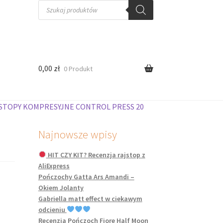
Wyszukiwarka
produktów
0,00
zł
0 Produkt
JSTOPY KOMPRESYJNE CONTROL PRESS 20
Najnowsze wpisy
HIT CZY KIT? Recenzja rajstop z
AliExpress
Pończochy Gatta Ars Amandi –
Okiem Jolanty
Gabriella matt effect w ciekawym
odcieniu
Recenzja Pończoch Fiore Half Moon