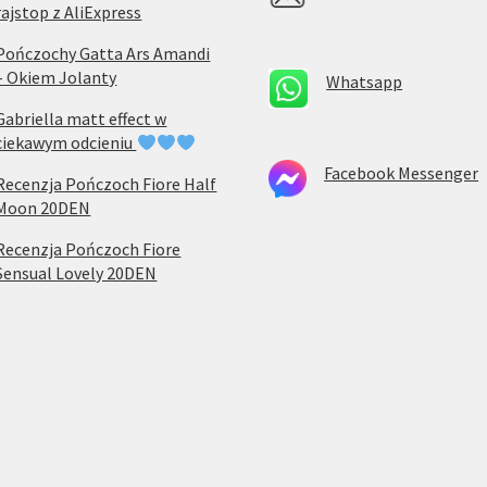
rajstop z AliExpress
Pończochy Gatta Ars Amandi
– Okiem Jolanty
Whatsapp
Gabriella matt effect w
ciekawym odcieniu
Facebook Messenger
Recenzja Pończoch Fiore Half
Moon 20DEN
Recenzja Pończoch Fiore
Sensual Lovely 20DEN