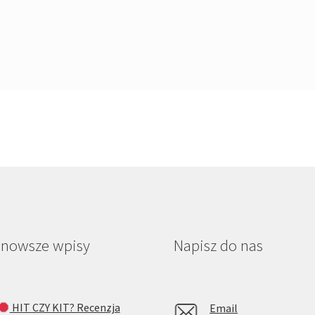
jnowsze wpisy
Napisz do nas
HIT CZY KIT? Recenzja
Email