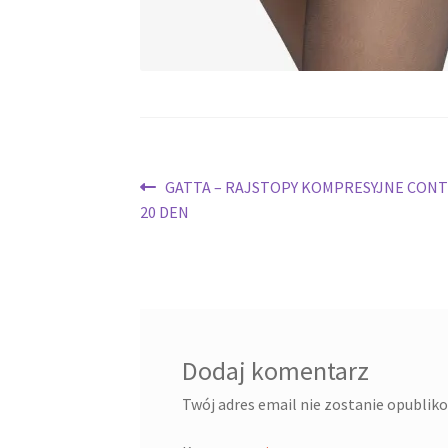
Nawigacja
Poprzedni
GATTA – RAJSTOPY KOMPRESYJNE CONT
wpis:
20 DEN
wpisu
Dodaj komentarz
Twój adres email nie zostanie opublik