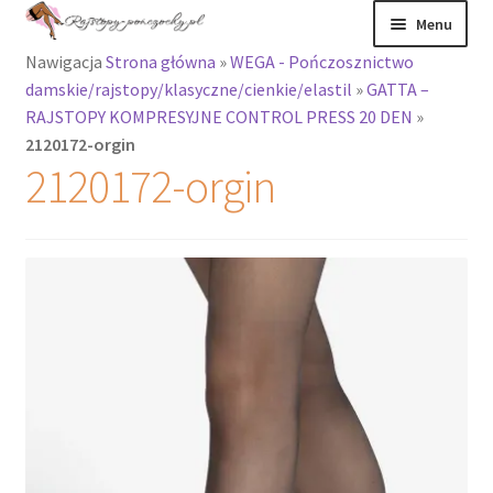
Przejdź
Przejdź
Menu
do
do
Nawigacja
Strona główna
»
WEGA - Pończosznictwo
nawigacji
treści
Rozwiń
Rajstopy
damskie/rajstopy/klasyczne/cienkie/elastil
»
GATTA –
menu
RAJSTOPY KOMPRESYJNE CONTROL PRESS 20 DEN
»
potomne
Rajstopy Orirose
2120172-orgin
2120172-orgin
Pończochy i
zakolanówki
Podkolanówki i
skarpetki
Wszystkie
produkty
Rozwiń
Recenzje
menu