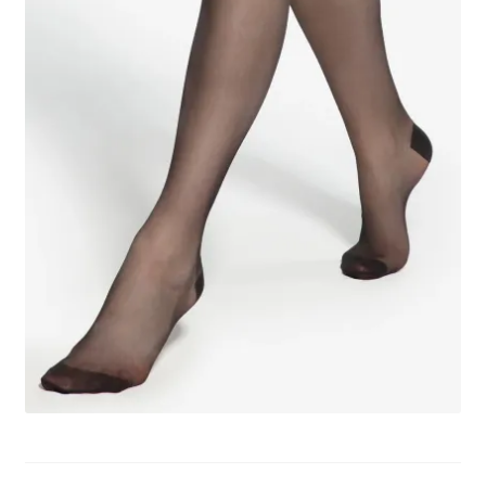
potomne