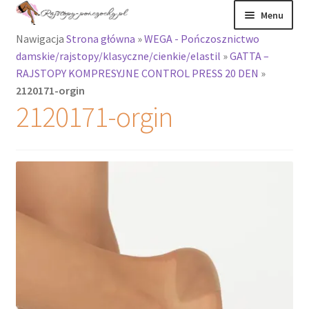
Przejdź
Przejdź
Menu
do
do
Nawigacja
Strona główna
»
WEGA - Pończosznictwo
nawigacji
treści
Rozwiń
Rajstopy
damskie/rajstopy/klasyczne/cienkie/elastil
»
GATTA –
menu
RAJSTOPY KOMPRESYJNE CONTROL PRESS 20 DEN
»
potomne
Rajstopy Orirose
2120171-orgin
2120171-orgin
Pończochy i
zakolanówki
Podkolanówki i
skarpetki
Wszystkie
produkty
Rozwiń
Recenzje
menu