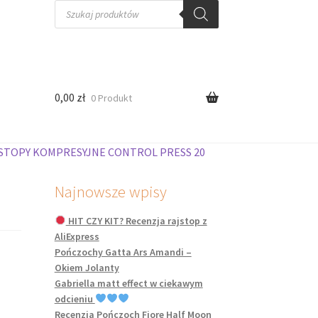
Wyszukiwarka
produktów
0,00
zł
0 Produkt
JSTOPY KOMPRESYJNE CONTROL PRESS 20
Najnowsze wpisy
HIT CZY KIT? Recenzja rajstop z
AliExpress
Pończochy Gatta Ars Amandi –
Okiem Jolanty
Gabriella matt effect w ciekawym
odcieniu
Recenzja Pończoch Fiore Half Moon