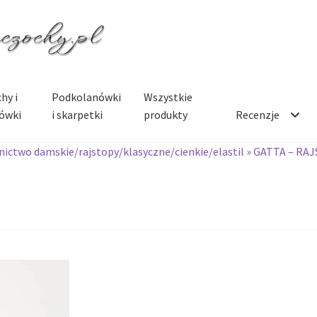
hy i
Podkolanówki
Wszystkie
ówki
i skarpetki
produkty
Recenzje
ictwo damskie/rajstopy/klasyczne/cienkie/elastil
»
GATTA – RA