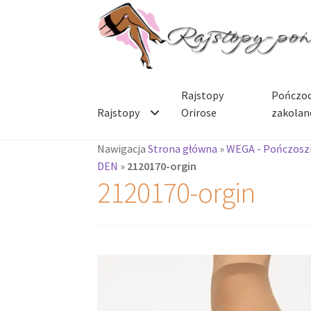
Przejdź
Przejdź
do
do
nawigacji
treści
Rajstopy
Pończoc
Rajstopy
Orirose
zakolan
Nawigacja
Strona główna
»
WEGA - Pończoszn
DEN
»
2120170-orgin
2120170-orgin