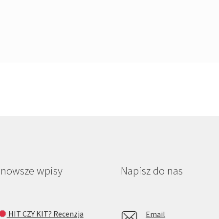
jnowsze wpisy
Napisz do nas
HIT CZY KIT? Recenzja
Email