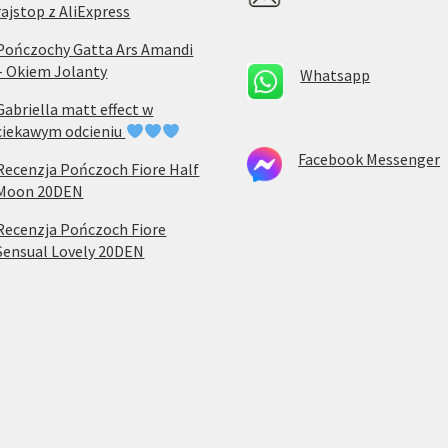
rajstop z AliExpress
Pończochy Gatta Ars Amandi
– Okiem Jolanty
Whatsapp
Gabriella matt effect w
ciekawym odcieniu
Facebook Messenger
Recenzja Pończoch Fiore Half
Moon 20DEN
Recenzja Pończoch Fiore
Sensual Lovely 20DEN