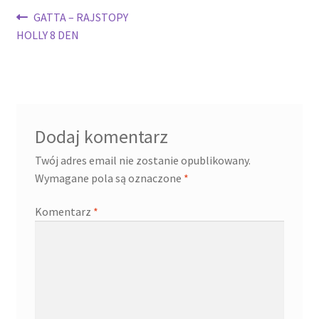
Nawigacja
Poprzedni
GATTA – RAJSTOPY
wpis:
HOLLY 8 DEN
wpisu
Dodaj komentarz
Twój adres email nie zostanie opublikowany.
Wymagane pola są oznaczone
*
Komentarz
*