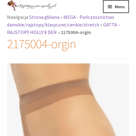
Przejdź
Przejdź
Menu
do
do
Nawigacja
Strona główna
»
WEGA - Pończosznictwo
nawigacji
treści
Rozwiń
Rajstopy
damskie/rajstopy/klasyczne/cienkie/stretch
»
GATTA –
menu
RAJSTOPY HOLLY 8 DEN
»
2175004-orgin
potomne
Rajstopy Orirose
2175004-orgin
Pończochy i
zakolanówki
Podkolanówki i
skarpetki
Wszystkie
produkty
Rozwiń
Recenzje
menu