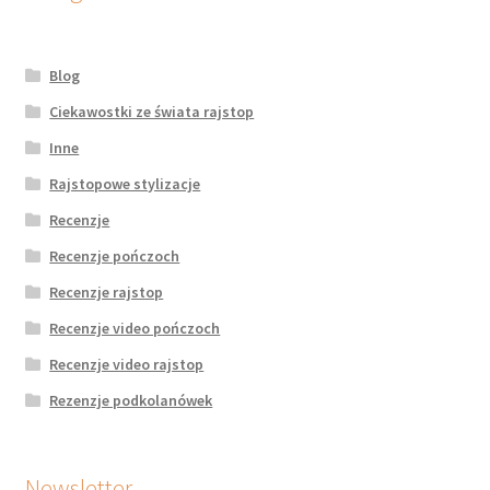
Blog
Ciekawostki ze świata rajstop
Inne
Rajstopowe stylizacje
Recenzje
Recenzje pończoch
Recenzje rajstop
Recenzje video pończoch
Recenzje video rajstop
Rezenzje podkolanówek
Newsletter