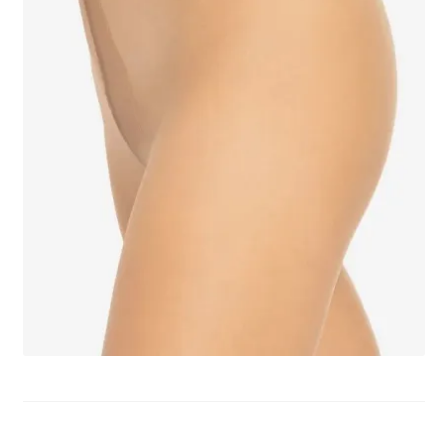
potomne