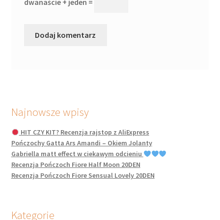
dwanaście + jeden =
Najnowsze wpisy
HIT CZY KIT? Recenzja rajstop z AliExpress
Pończochy Gatta Ars Amandi – Okiem Jolanty
Gabriella matt effect w ciekawym odcieniu
Recenzja Pończoch Fiore Half Moon 20DEN
Recenzja Pończoch Fiore Sensual Lovely 20DEN
Kategorie