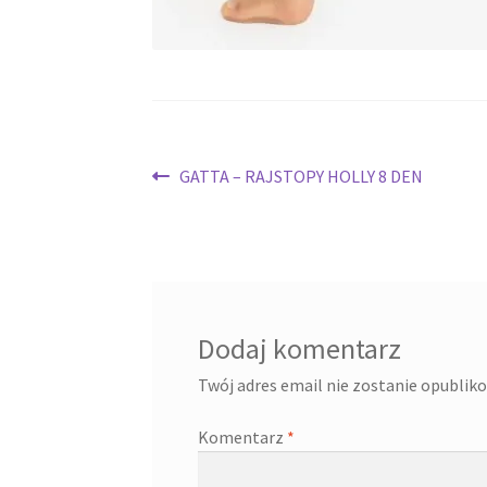
Nawigacja
Poprzedni
GATTA – RAJSTOPY HOLLY 8 DEN
wpis:
wpisu
Dodaj komentarz
Twój adres email nie zostanie opublik
Komentarz
*