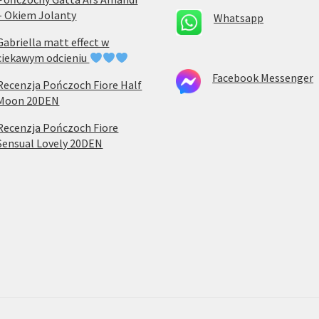
– Okiem Jolanty
Whatsapp
Gabriella matt effect w
ciekawym odcieniu
Facebook Messenger
Recenzja Pończoch Fiore Half
Moon 20DEN
Recenzja Pończoch Fiore
Sensual Lovely 20DEN