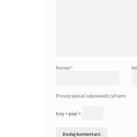
Nazwa
*
Ad
Proszę wpisać odpowiedź cyframi:
trzy × pięć =