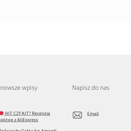
jnowsze wpisy
Napisz do nas
HIT CZY KIT? Recenzja
Email
rajstop z AliExpress
Pończochy Gatta Ars Amandi