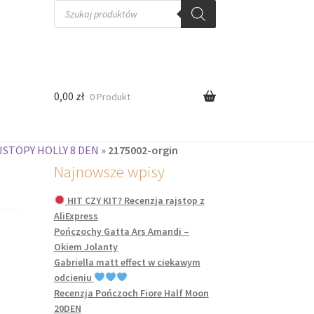
Wyszukiwarka
produktów
0,00
zł
0 Produkt
JSTOPY HOLLY 8 DEN
»
2175002-orgin
Najnowsze wpisy
HIT CZY KIT? Recenzja rajstop z
AliExpress
Pończochy Gatta Ars Amandi –
Okiem Jolanty
Gabriella matt effect w ciekawym
odcieniu
Recenzja Pończoch Fiore Half Moon
20DEN