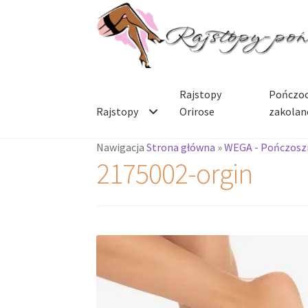
Przejdź
Przejdź
do
do
nawigacji
treści
Rajstopy
Pończoc
Rajstopy
Orirose
zakolan
Nawigacja
Strona główna
»
WEGA - Pończoszn
2175002-orgin