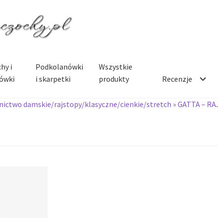
hy i
Podkolanówki
Wszystkie
ówki
i skarpetki
produkty
Recenzje
ictwo damskie/rajstopy/klasyczne/cienkie/stretch
»
GATTA – RA