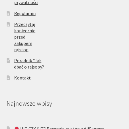
prywatności
Regulamin
Przeczytaj
koniecznie
przed
zakupem
rajstop
Poradnik “Jak
dbać o rajsopy?
Kontakt
Najnowsze wpisy
HIT CZY KIT? Recenzja rajstop z AliExpress