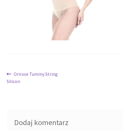
potomne
Nawigacja
Poprzedni
Orirose Tummy String
wpis:
Silicon
wpisu
Dodaj komentarz