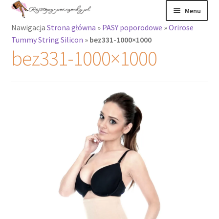
Przejdź
Przejdź
Menu
do
do
Nawigacja
Strona główna
»
PASY poporodowe
»
Orirose
nawigacji
treści
Rozwiń
Rajstopy
Tummy String Silicon
»
bez331-1000×1000
menu
bez331-1000×1000
potomne
Rajstopy Orirose
Pończochy i
zakolanówki
Podkolanówki i
skarpetki
Wszystkie
produkty
Rozwiń
Recenzje
menu