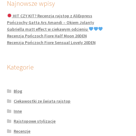
Najnowsze wpisy
HIT CZY KIT? Recenzja rajstop z AliExpress
Pończochy Gatta Ars Amandi – Okiem Jolanty
Gabriella matt effect w ciekawym odcieniu
Recenzja Pończoch Fiore Half Moon 20DEN
Recenzja Pończoch Fiore Sensual Lovely 20DEN
Kategorie
Blog
Ciekawostki ze świata rajstop
Inne
Rajstopowe stylizacje
Recenzje