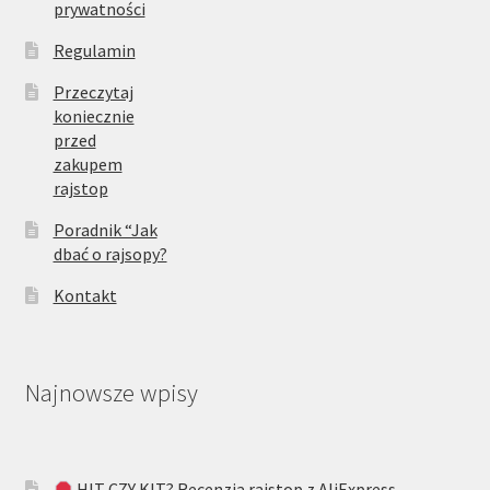
prywatności
Regulamin
Przeczytaj
koniecznie
przed
zakupem
rajstop
Poradnik “Jak
dbać o rajsopy?
Kontakt
Najnowsze wpisy
HIT CZY KIT? Recenzja rajstop z AliExpress