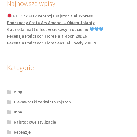
Najnowsze wpisy
HIT CZY KIT? Recenzja rajstop z AliExpress
Pończochy Gatta Ars Amandi – Okiem Jolanty
Gabriella matt effect w ciekawym odcieniu
Recenzja Pończoch Fiore Half Moon 20DEN
Recenzja Pończoch Fiore Sensual Lovely 20DEN
Kategorie
Blog
Ciekawostki ze świata rajstop
Inne
Rajstopowe stylizacje
Recenzje