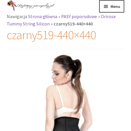
Przejdź
Przejdź
Menu
do
do
Nawigacja
Strona główna
»
PASY poporodowe
»
Orirose
nawigacji
treści
Rozwiń
Rajstopy
Tummy String Silicon
»
czarny519-440×440
menu
czarny519-440×440
potomne
Rajstopy Orirose
Pończochy i
zakolanówki
Podkolanówki i
skarpetki
Wszystkie
produkty
Rozwiń
Recenzje
menu