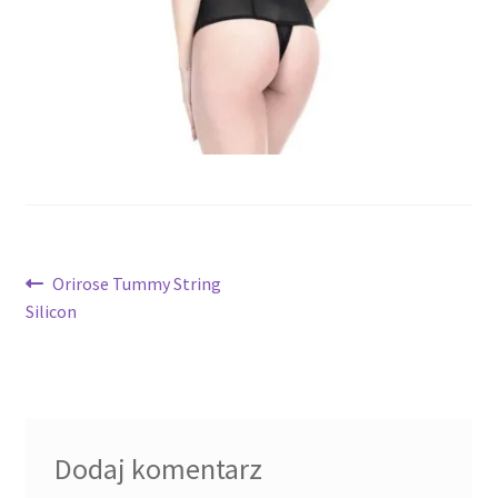
potomne
Nawigacja
Poprzedni
Orirose Tummy String
wpis:
Silicon
wpisu
Dodaj komentarz