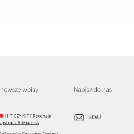
jnowsze wpisy
Napisz do nas
HIT CZY KIT? Recenzja
Email
rajstop z AliExpress
Pończochy Gatta Ars Amandi