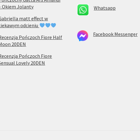
– Okiem Jolanty
Whatsapp
Gabriella matt effect w
ciekawym odcieniu
Facebook Messenger
Recenzja Pończoch Fiore Half
Moon 20DEN
Recenzja Pończoch Fiore
Sensual Lovely 20DEN