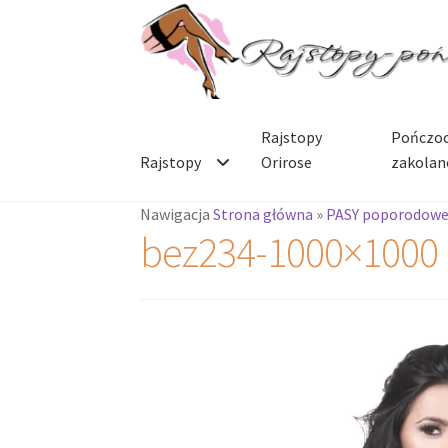
Przejdź
Przejdź
do
do
nawigacji
treści
Rajstopy
Pończoc
Rajstopy
Orirose
zakolan
Nawigacja
Strona główna
»
PASY poporodow
bez234-1000×1000