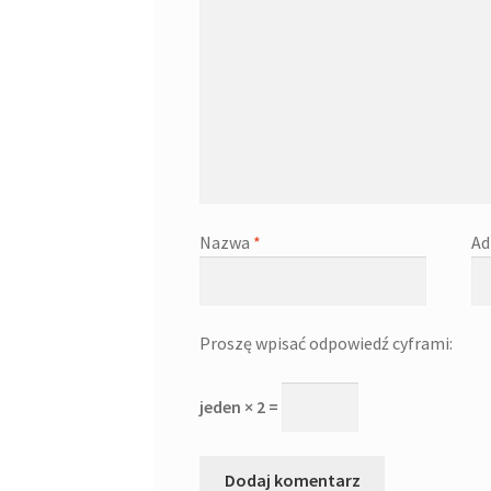
Nazwa
*
Ad
Proszę wpisać odpowiedź cyframi:
jeden × 2 =