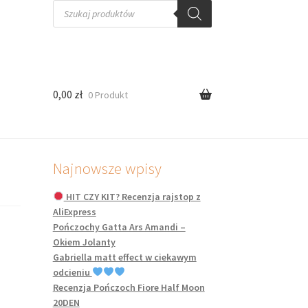
Wyszukiwarka
produktów
0,00
zł
0 Produkt
Najnowsze wpisy
HIT CZY KIT? Recenzja rajstop z
AliExpress
Pończochy Gatta Ars Amandi –
Okiem Jolanty
Gabriella matt effect w ciekawym
odcieniu
Recenzja Pończoch Fiore Half Moon
20DEN