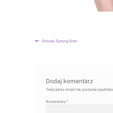
Nawigacja
Poprzedni
Orirose Tummy Slim
wpis:
wpisu
Dodaj komentarz
Twój adres email nie zostanie opublik
Komentarz
*