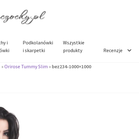
hy i
Podkolanówki
Wszystkie
ówki
i skarpetki
produkty
Recenzje
e
»
Orirose Tummy Slim
»
bez234-1000×1000