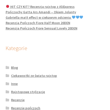
HIT CZY KIT? Recenzja rajstop z AliExpress
Pończochy Gatta Ars Amandi – Okiem Jolanty
Gabriella matt effect w ciekawym odcieniu
Recenzja Pończoch Fiore Half Moon 20DEN
Recenzja Pończoch Fiore Sensual Lovely 20DEN
Kategorie
Blog
Ciekawostki ze świata rajstop
Inne
Rajstopowe stylizacje
Recenzje
Recenzje pończoch