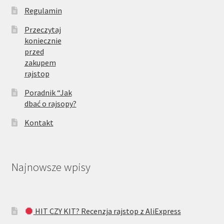
Regulamin
Przeczytaj
koniecznie
przed
zakupem
rajstop
Poradnik “Jak
dbać o rajsopy?
Kontakt
Najnowsze wpisy
HIT CZY KIT? Recenzja rajstop z AliExpress