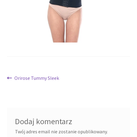
potomne
Nawigacja
Poprzedni
Orirose Tummy Sleek
wpis:
wpisu
Dodaj komentarz
Twój adres email nie zostanie opublikowany.