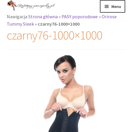
Przejdź
Przejdź
Menu
do
do
Nawigacja
Strona główna
»
PASY poporodowe
»
Orirose
nawigacji
treści
Rozwiń
Rajstopy
Tummy Sleek
»
czarny76-1000×1000
menu
czarny76-1000×1000
potomne
Rajstopy Orirose
Pończochy i
zakolanówki
Podkolanówki i
skarpetki
Wszystkie
produkty
Rozwiń
Recenzje
menu