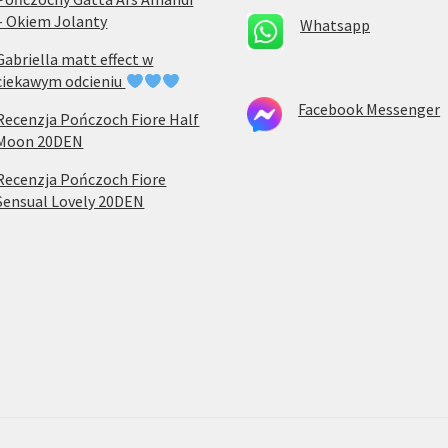
– Okiem Jolanty
Whatsapp
Gabriella matt effect w
ciekawym odcieniu
Facebook Messenger
Recenzja Pończoch Fiore Half
Moon 20DEN
Recenzja Pończoch Fiore
Sensual Lovely 20DEN