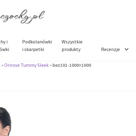
hy i
Podkolanówki
Wszystkie
ówki
i skarpetki
produkty
Recenzje
e
»
Orirose Tummy Sleek
»
bez101-1000×1000