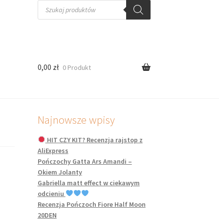
Wyszukiwarka
produktów
0,00
zł
0 Produkt
Najnowsze wpisy
HIT CZY KIT? Recenzja rajstop z
AliExpress
Pończochy Gatta Ars Amandi –
Okiem Jolanty
Gabriella matt effect w ciekawym
odcieniu
Recenzja Pończoch Fiore Half Moon
20DEN