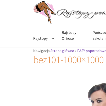
Przejdź
Przejdź
do
do
nawigacji
treści
Rajstopy
Pończoc
Rajstopy
Orirose
zakolan
Nawigacja
Strona główna
»
PASY poporodow
bez101-1000×1000