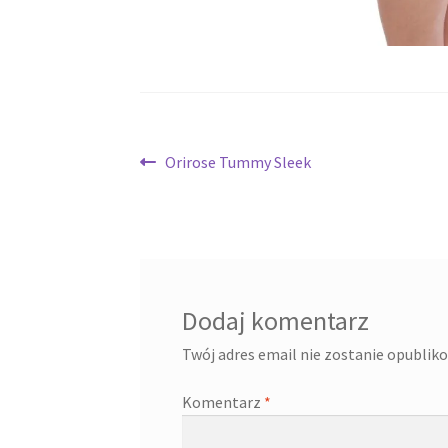
Nawigacja
Poprzedni
Orirose Tummy Sleek
wpis:
wpisu
Dodaj komentarz
Twój adres email nie zostanie opublik
Komentarz
*