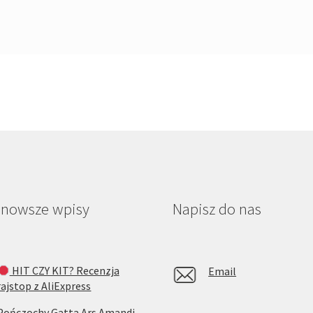
jnowsze wpisy
Napisz do nas
HIT CZY KIT? Recenzja
Email
rajstop z AliExpress
Pończochy Gatta Ars Amandi