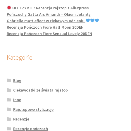
HIT CZY KIT? Recenzja rajstop z AliExpress
Pończochy Gatta Ars Amandi – Okiem Jolanty
Gabriella matt effect w ciekawym odcieniu
Recenzja Pończoch Fiore Half Moon 20DEN
Recenzja Pończoch Fiore Sensual Lovely 20DEN
Kategorie
Blog
Ciekawostki ze świata rajstop
Inne
Rajstopowe stylizacje
Recenzje
Recenzje pończoch