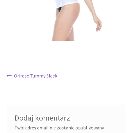
potomne
Nawigacja
Poprzedni
Orirose Tummy Sleek
wpis:
wpisu
Dodaj komentarz
Twój adres email nie zostanie opublikowany.