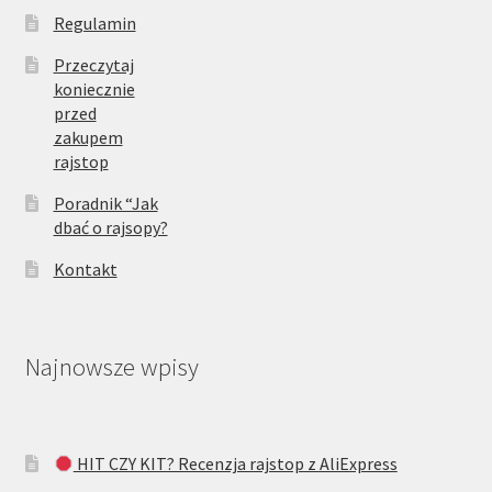
Regulamin
Przeczytaj
koniecznie
przed
zakupem
rajstop
Poradnik “Jak
dbać o rajsopy?
Kontakt
Najnowsze wpisy
HIT CZY KIT? Recenzja rajstop z AliExpress