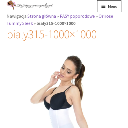
Przejdź
Przejdź
Menu
do
do
Nawigacja
Strona główna
»
PASY poporodowe
»
Orirose
nawigacji
treści
Rozwiń
Rajstopy
Tummy Sleek
»
bialy315-1000×1000
menu
bialy315-1000×1000
potomne
Rajstopy Orirose
Pończochy i
zakolanówki
Podkolanówki i
skarpetki
Wszystkie
produkty
Rozwiń
Recenzje
menu