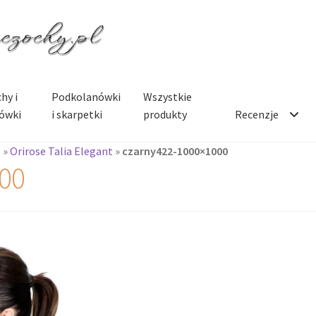
hy i
Podkolanówki
Wszystkie
ówki
i skarpetki
produkty
Recenzje
e
»
Orirose Talia Elegant
»
czarny422-1000×1000
00