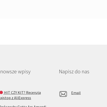
jnowsze wpisy
Napisz do nas
HIT CZY KIT? Recenzja
Email
rajstop z AliExpress
Pończochy Gatta Ars Amandi