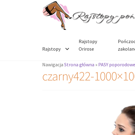
Przejdź
Przejdź
do
do
nawigacji
treści
Rajstopy
Pończoc
Rajstopy
Orirose
zakolan
Nawigacja
Strona główna
»
PASY poporodow
czarny422-1000×10