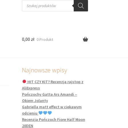
Wyszukiwarka
produktów
0,00
zł
0 Produkt
Najnowsze wpisy
HIT CZY KIT? Recenzja rajstop z
AliExpress
Pończochy Gatta Ars Amandi –
Okiem Jolanty
Gabriella matt effect w ciekawym
odcieniu
Recenzja Pończoch Fiore Half Moon
20DEN