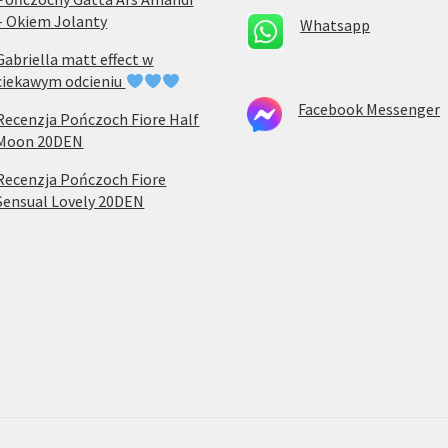
– Okiem Jolanty
Whatsapp
Gabriella matt effect w
ciekawym odcieniu
Facebook Messenger
Recenzja Pończoch Fiore Half
Moon 20DEN
Recenzja Pończoch Fiore
Sensual Lovely 20DEN