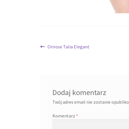
Nawigacja
Poprzedni
Orirose Talia Elegant
wpis:
wpisu
Dodaj komentarz
Twój adres email nie zostanie opublik
Komentarz
*