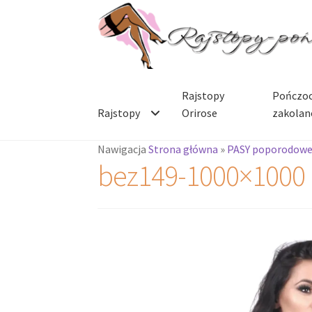
Przejdź
Przejdź
do
do
nawigacji
treści
Rajstopy
Pończoc
Rajstopy
Orirose
zakolan
Nawigacja
Strona główna
»
PASY poporodow
bez149-1000×1000