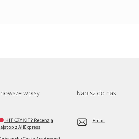
jnowsze wpisy
Napisz do nas
HIT CZY KIT? Recenzja
Email
rajstop z AliExpress
Pończochy Gatta Ars Amandi