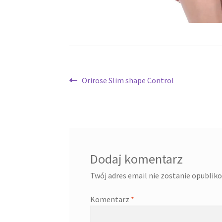
Nawigacja
Poprzedni
Orirose Slim shape Control
wpis:
wpisu
Dodaj komentarz
Twój adres email nie zostanie opublik
Komentarz
*