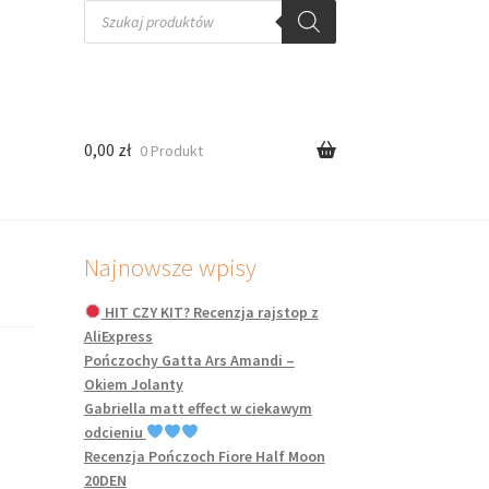
Wyszukiwarka
produktów
0,00
zł
0 Produkt
Najnowsze wpisy
HIT CZY KIT? Recenzja rajstop z
AliExpress
Pończochy Gatta Ars Amandi –
Okiem Jolanty
Gabriella matt effect w ciekawym
odcieniu
Recenzja Pończoch Fiore Half Moon
20DEN