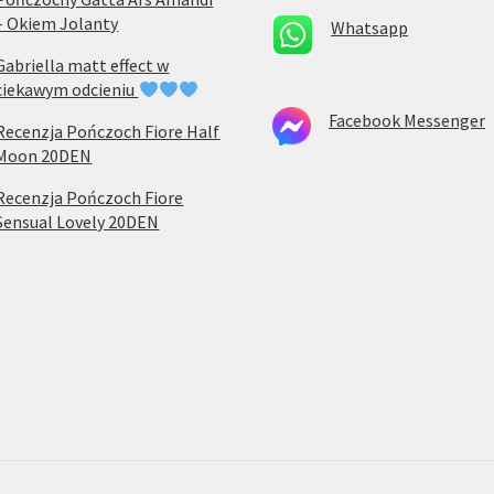
– Okiem Jolanty
Whatsapp
Gabriella matt effect w
ciekawym odcieniu
Facebook Messenger
Recenzja Pończoch Fiore Half
Moon 20DEN
Recenzja Pończoch Fiore
Sensual Lovely 20DEN