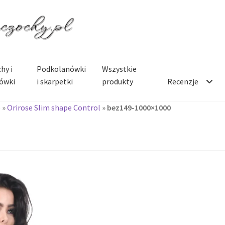
hy i
Podkolanówki
Wszystkie
ówki
i skarpetki
produkty
Recenzje
e
»
Orirose Slim shape Control
»
bez149-1000×1000