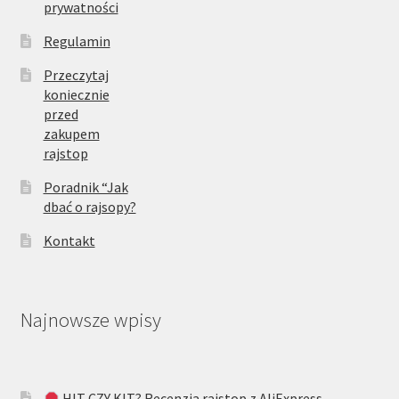
prywatności
Regulamin
Przeczytaj
koniecznie
przed
zakupem
rajstop
Poradnik “Jak
dbać o rajsopy?
Kontakt
Najnowsze wpisy
HIT CZY KIT? Recenzja rajstop z AliExpress