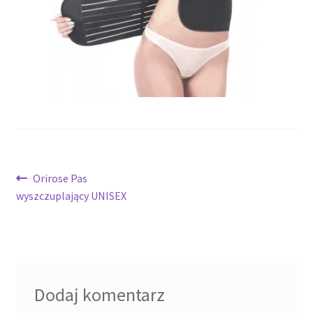
potomne
Nawigacja
Poprzedni
Orirose Pas
wpis:
wyszczuplający UNISEX
wpisu
Dodaj komentarz