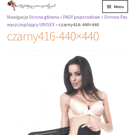
Przejdź
Przejdź
Menu
do
do
Nawigacja
Strona główna
»
PASY poporodowe
»
Orirose Pas
nawigacji
treści
Rozwiń
Rajstopy
wyszczuplający UNISEX
»
czarny416-440×440
menu
czarny416-440×440
potomne
Rajstopy Orirose
Pończochy i
zakolanówki
Podkolanówki i
skarpetki
Wszystkie
produkty
Rozwiń
Recenzje
menu