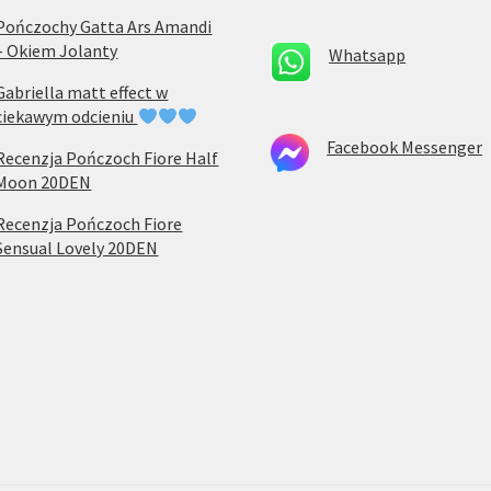
Pończochy Gatta Ars Amandi
– Okiem Jolanty
Whatsapp
Gabriella matt effect w
ciekawym odcieniu
Facebook Messenger
Recenzja Pończoch Fiore Half
Moon 20DEN
Recenzja Pończoch Fiore
Sensual Lovely 20DEN