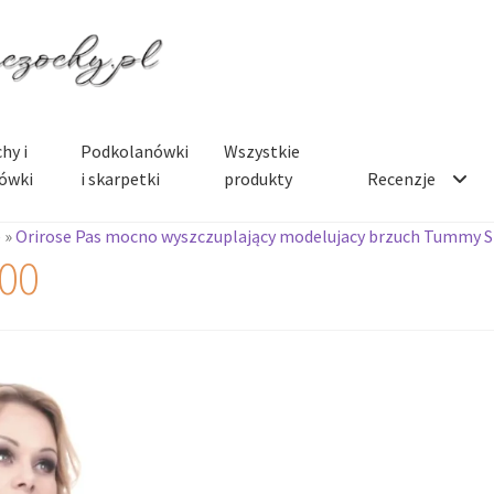
hy i
Podkolanówki
Wszystkie
ówki
i skarpetki
produkty
Recenzje
e
»
Orirose Pas mocno wyszczuplający modelujacy brzuch Tummy 
00