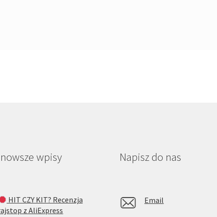
jnowsze wpisy
Napisz do nas
HIT CZY KIT? Recenzja
Email
rajstop z AliExpress