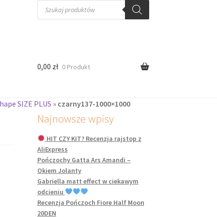
Wyszukiwarka
produktów
0,00
zł
0 Produkt
Shape SIZE PLUS
»
czarny137-1000×1000
Najnowsze wpisy
HIT CZY KIT? Recenzja rajstop z
AliExpress
Pończochy Gatta Ars Amandi –
Okiem Jolanty
Gabriella matt effect w ciekawym
odcieniu
Recenzja Pończoch Fiore Half Moon
20DEN