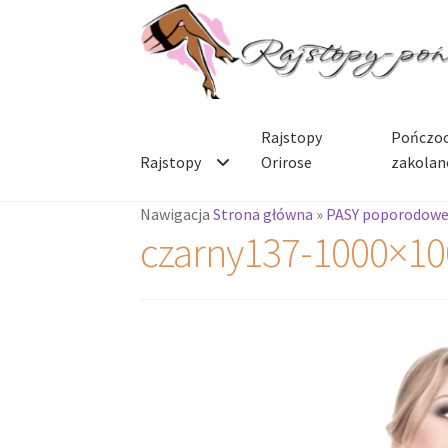
Przejdź
Przejdź
do
do
nawigacji
treści
Rajstopy
Pończoc
Rajstopy
Orirose
zakolan
Nawigacja
Strona główna
»
PASY poporodow
czarny137-1000×10