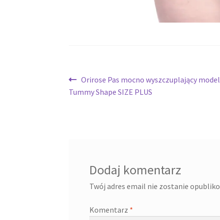
Nawigacja
Poprzedni
Orirose Pas mocno wyszczuplający model
wpis:
Tummy Shape SIZE PLUS
wpisu
Dodaj komentarz
Twój adres email nie zostanie opublik
Komentarz
*