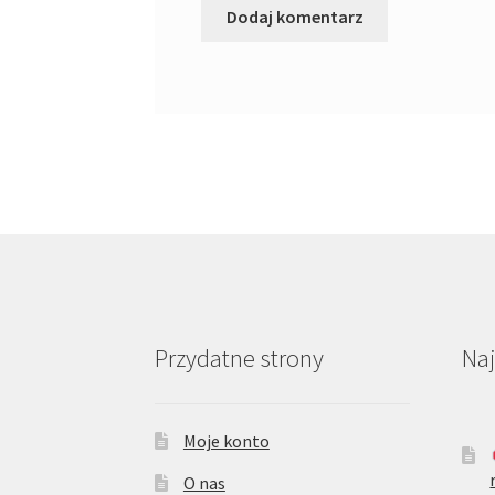
Przydatne strony
Na
Moje konto
O nas