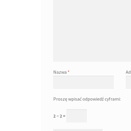
Nazwa
*
Ad
Proszę wpisać odpowiedź cyframi:
2 − 2 =