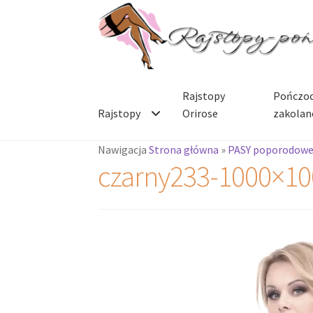
Przejdź
Przejdź
do
do
nawigacji
treści
Rajstopy
Pończoc
Rajstopy
Orirose
zakolan
Nawigacja
Strona główna
»
PASY poporodow
czarny233-1000×10