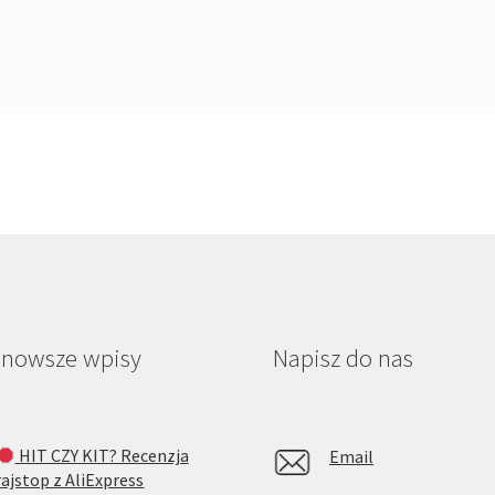
jnowsze wpisy
Napisz do nas
HIT CZY KIT? Recenzja
Email
rajstop z AliExpress