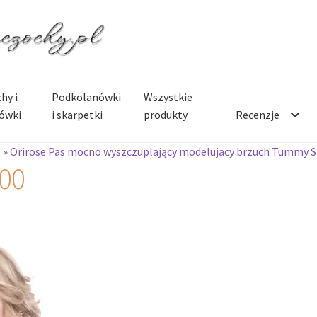
hy i
Podkolanówki
Wszystkie
ówki
i skarpetki
produkty
Recenzje
e
»
Orirose Pas mocno wyszczuplający modelujacy brzuch Tummy 
00