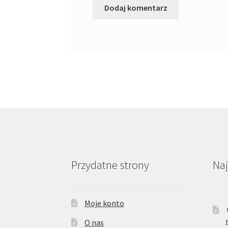
Przydatne strony
Na
Moje konto
O nas