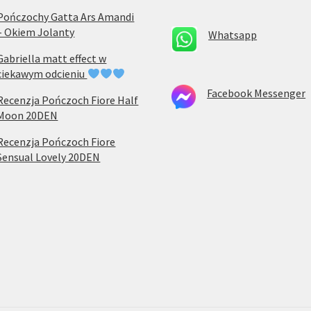
Pończochy Gatta Ars Amandi
– Okiem Jolanty
Whatsapp
Gabriella matt effect w
ciekawym odcieniu
Facebook Messenger
Recenzja Pończoch Fiore Half
Moon 20DEN
Recenzja Pończoch Fiore
Sensual Lovely 20DEN