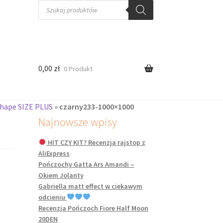
Wyszukiwarka
produktów
0,00
zł
0 Produkt
Shape SIZE PLUS
»
czarny233-1000×1000
Najnowsze wpisy
HIT CZY KIT? Recenzja rajstop z
AliExpress
Pończochy Gatta Ars Amandi –
Okiem Jolanty
Gabriella matt effect w ciekawym
odcieniu
Recenzja Pończoch Fiore Half Moon
20DEN