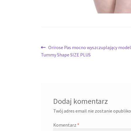
Nawigacja
Poprzedni
Orirose Pas mocno wyszczuplający model
wpis:
Tummy Shape SIZE PLUS
wpisu
Dodaj komentarz
Twój adres email nie zostanie opublik
Komentarz
*