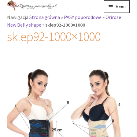
Przejdź
Przejdź
Menu
do
do
Nawigacja
Strona główna
»
PASY poporodowe
»
Orirose
nawigacji
treści
Rozwiń
Rajstopy
New Belly shape
»
sklep92-1000×1000
menu
sklep92-1000×1000
potomne
Rajstopy Orirose
Pończochy i
zakolanówki
Podkolanówki i
skarpetki
Wszystkie
produkty
Rozwiń
Recenzje
menu