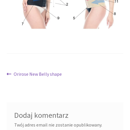
potomne
Nawigacja
Poprzedni
Orirose New Belly shape
wpis:
wpisu
Dodaj komentarz
Twój adres email nie zostanie opublikowany.