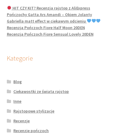
HIT CZY KIT? Recenzja rajstop z AliExpress
Pończochy Gatta Ars Amandi – Okiem Jolanty
Gabriella matt effect w ciekawym odcieniu
Recenzja Pończoch Fiore Half Moon 20DEN
Recenzja Pończoch Fiore Sensual Lovely 20DEN
Kategorie
Blog
Ciekawostki ze świata rajstop
Inne
Rajstopowe stylizacje
Recenzje
Recenzje pończoch