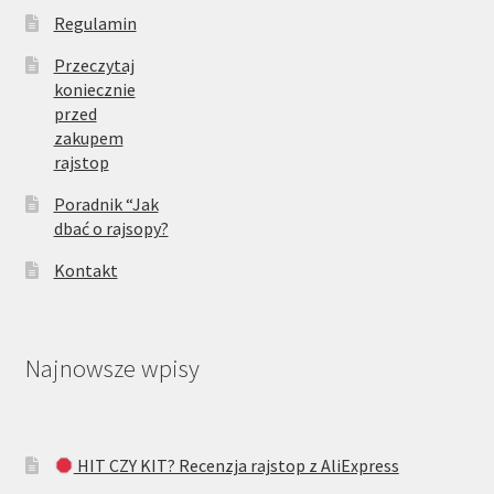
Regulamin
Przeczytaj
koniecznie
przed
zakupem
rajstop
Poradnik “Jak
dbać o rajsopy?
Kontakt
Najnowsze wpisy
HIT CZY KIT? Recenzja rajstop z AliExpress