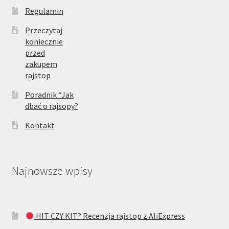
Regulamin
Przeczytaj
koniecznie
przed
zakupem
rajstop
Poradnik “Jak
dbać o rajsopy?
Kontakt
Najnowsze wpisy
HIT CZY KIT? Recenzja rajstop z AliExpress