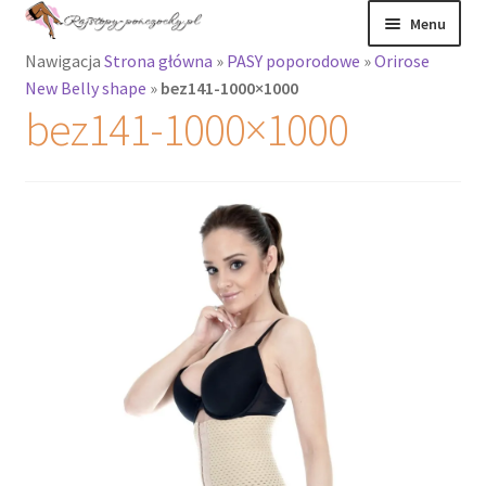
Przejdź
Przejdź
Menu
do
do
Nawigacja
Strona główna
»
PASY poporodowe
»
Orirose
nawigacji
treści
Rozwiń
Rajstopy
New Belly shape
»
bez141-1000×1000
menu
bez141-1000×1000
potomne
Rajstopy Orirose
Pończochy i
zakolanówki
Podkolanówki i
skarpetki
Wszystkie
produkty
Rozwiń
Recenzje
menu