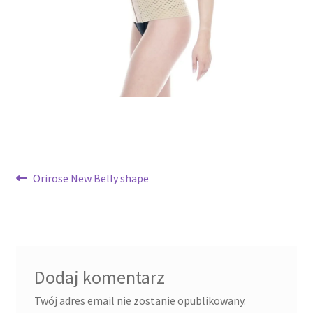
potomne
Nawigacja
Poprzedni
Orirose New Belly shape
wpis:
wpisu
Dodaj komentarz
Twój adres email nie zostanie opublikowany.