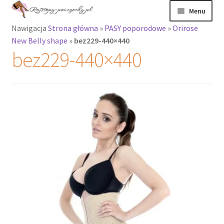
Przejdź
Przejdź
Menu
do
do
Nawigacja
Strona główna
»
PASY poporodowe
»
Orirose
nawigacji
treści
Rozwiń
Rajstopy
New Belly shape
»
bez229-440×440
menu
bez229-440×440
potomne
Rajstopy Orirose
Pończochy i
zakolanówki
Podkolanówki i
skarpetki
Wszystkie
produkty
Rozwiń
Recenzje
menu