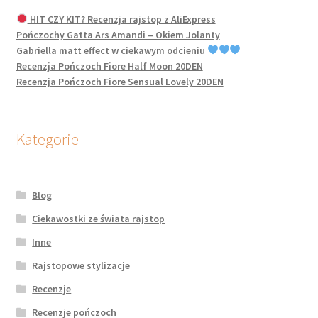
HIT CZY KIT? Recenzja rajstop z AliExpress
Pończochy Gatta Ars Amandi – Okiem Jolanty
Gabriella matt effect w ciekawym odcieniu
Recenzja Pończoch Fiore Half Moon 20DEN
Recenzja Pończoch Fiore Sensual Lovely 20DEN
Kategorie
Blog
Ciekawostki ze świata rajstop
Inne
Rajstopowe stylizacje
Recenzje
Recenzje pończoch