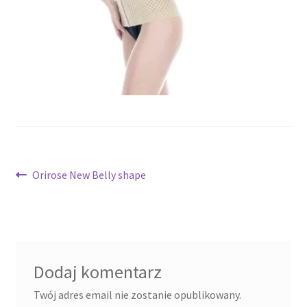
potomne
Nawigacja
Poprzedni
Orirose New Belly shape
wpis:
wpisu
Dodaj komentarz
Twój adres email nie zostanie opublikowany.