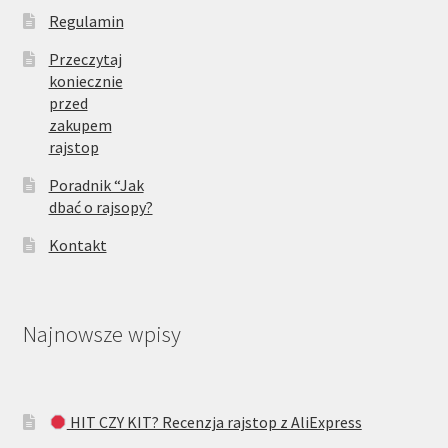
Regulamin
Przeczytaj
koniecznie
przed
zakupem
rajstop
Poradnik “Jak
dbać o rajsopy?
Kontakt
Najnowsze wpisy
HIT CZY KIT? Recenzja rajstop z AliExpress