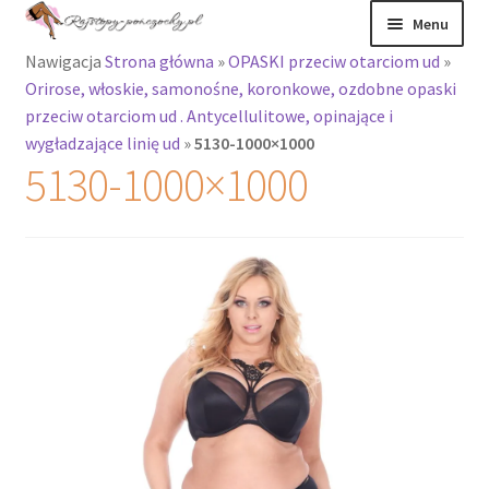
Przejdź
Przejdź
Menu
do
do
Nawigacja
Strona główna
»
OPASKI przeciw otarciom ud
»
nawigacji
treści
Rozwiń
Rajstopy
Orirose, włoskie, samonośne, koronkowe, ozdobne opaski
menu
przeciw otarciom ud . Antycellulitowe, opinające i
potomne
Rajstopy Orirose
wygładzające linię ud
»
5130-1000×1000
5130-1000×1000
Pończochy i
zakolanówki
Podkolanówki i
skarpetki
Wszystkie
produkty
Rozwiń
Recenzje
menu