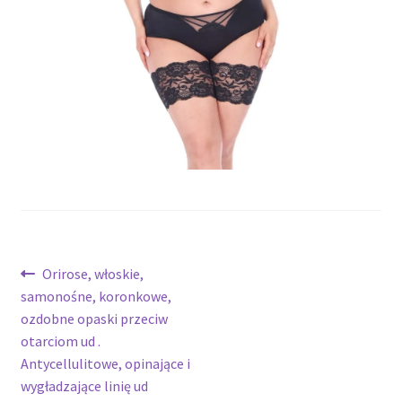
potomne
Nawigacja
Poprzedni
Orirose, włoskie,
wpis:
samonośne, koronkowe,
wpisu
ozdobne opaski przeciw
otarciom ud .
Antycellulitowe, opinające i
wygładzające linię ud