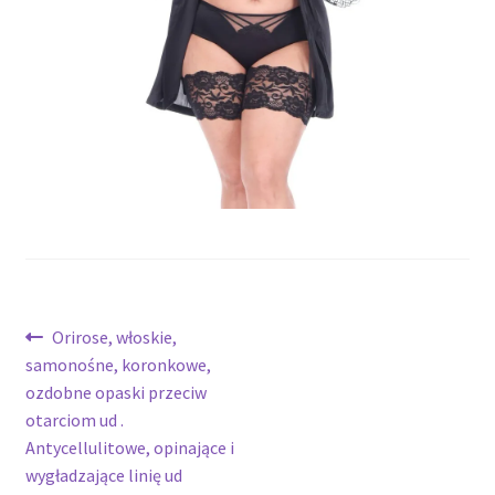
potomne
Nawigacja
Poprzedni
Orirose, włoskie,
wpis:
samonośne, koronkowe,
wpisu
ozdobne opaski przeciw
otarciom ud .
Antycellulitowe, opinające i
wygładzające linię ud