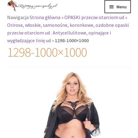
Przejdź
Przejdź
Menu
do
do
Nawigacja
Strona główna
»
OPASKI przeciw otarciom ud
»
nawigacji
treści
Rozwiń
Rajstopy
Orirose, włoskie, samonośne, koronkowe, ozdobne opaski
menu
przeciw otarciom ud . Antycellulitowe, opinające i
potomne
Rajstopy Orirose
wygładzające linię ud
»
1298-1000×1000
1298-1000×1000
Pończochy i
zakolanówki
Podkolanówki i
skarpetki
Wszystkie
produkty
Rozwiń
Recenzje
menu