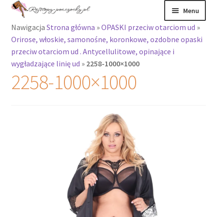
Przejdź
Przejdź
Menu
do
do
Nawigacja
Strona główna
»
OPASKI przeciw otarciom ud
»
nawigacji
treści
Rozwiń
Rajstopy
Orirose, włoskie, samonośne, koronkowe, ozdobne opaski
menu
przeciw otarciom ud . Antycellulitowe, opinające i
potomne
Rajstopy Orirose
wygładzające linię ud
»
2258-1000×1000
2258-1000×1000
Pończochy i
zakolanówki
Podkolanówki i
skarpetki
Wszystkie
produkty
Rozwiń
Recenzje
menu