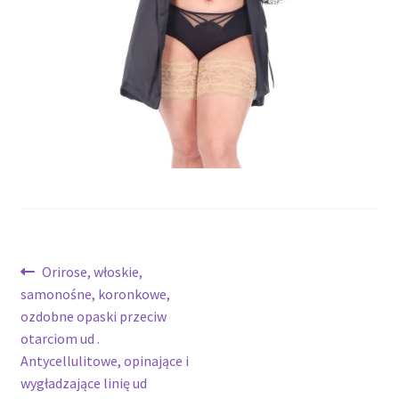
potomne
Nawigacja
Poprzedni
Orirose, włoskie,
wpis:
samonośne, koronkowe,
wpisu
ozdobne opaski przeciw
otarciom ud .
Antycellulitowe, opinające i
wygładzające linię ud