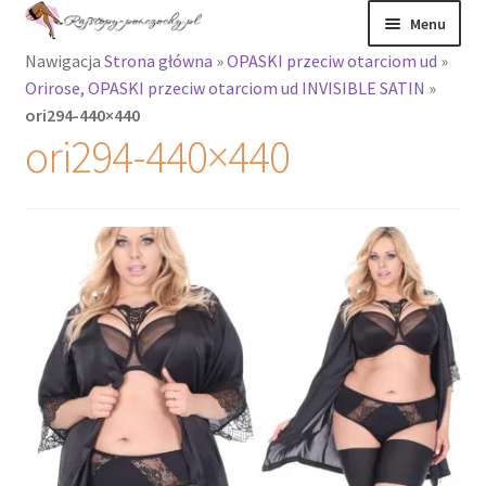
Przejdź
Przejdź
Menu
do
do
Nawigacja
Strona główna
»
OPASKI przeciw otarciom ud
»
nawigacji
treści
Rozwiń
Rajstopy
Orirose, OPASKI przeciw otarciom ud INVISIBLE SATIN
»
menu
ori294-440×440
potomne
Rajstopy Orirose
ori294-440×440
Pończochy i
zakolanówki
Podkolanówki i
skarpetki
Wszystkie
produkty
Rozwiń
Recenzje
menu