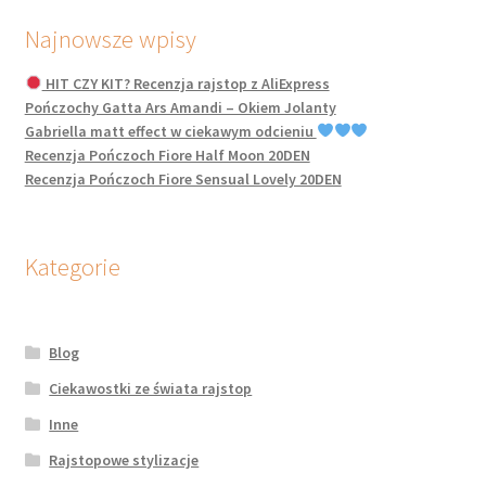
Najnowsze wpisy
HIT CZY KIT? Recenzja rajstop z AliExpress
Pończochy Gatta Ars Amandi – Okiem Jolanty
Gabriella matt effect w ciekawym odcieniu
Recenzja Pończoch Fiore Half Moon 20DEN
Recenzja Pończoch Fiore Sensual Lovely 20DEN
Kategorie
Blog
Ciekawostki ze świata rajstop
Inne
Rajstopowe stylizacje