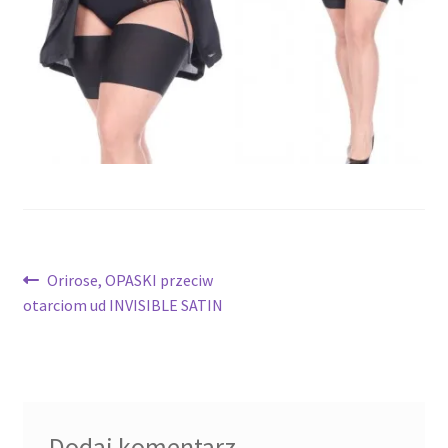
potomne
Nawigacja
Poprzedni
Orirose, OPASKI przeciw
wpis:
otarciom ud INVISIBLE SATIN
wpisu
Dodaj komentarz