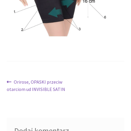
potomne
Nawigacja
Poprzedni
Orirose, OPASKI przeciw
wpis:
otarciom ud INVISIBLE SATIN
wpisu
Dodaj komentarz