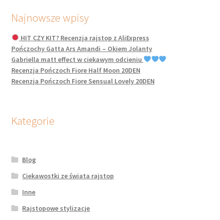
Najnowsze wpisy
HIT CZY KIT? Recenzja rajstop z AliExpress
Pończochy Gatta Ars Amandi – Okiem Jolanty
Gabriella matt effect w ciekawym odcieniu
Recenzja Pończoch Fiore Half Moon 20DEN
Recenzja Pończoch Fiore Sensual Lovely 20DEN
Kategorie
Blog
Ciekawostki ze świata rajstop
Inne
Rajstopowe stylizacje