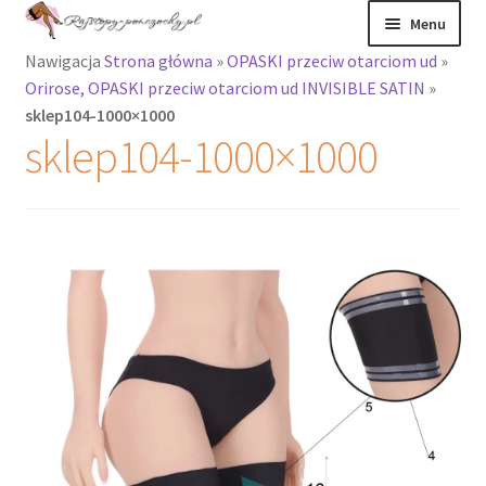
Przejdź
Przejdź
Menu
do
do
Nawigacja
Strona główna
»
OPASKI przeciw otarciom ud
»
nawigacji
treści
Rozwiń
Rajstopy
Orirose, OPASKI przeciw otarciom ud INVISIBLE SATIN
»
menu
sklep104-1000×1000
potomne
Rajstopy Orirose
sklep104-1000×1000
Pończochy i
zakolanówki
Podkolanówki i
skarpetki
Wszystkie
produkty
Rozwiń
Recenzje
menu