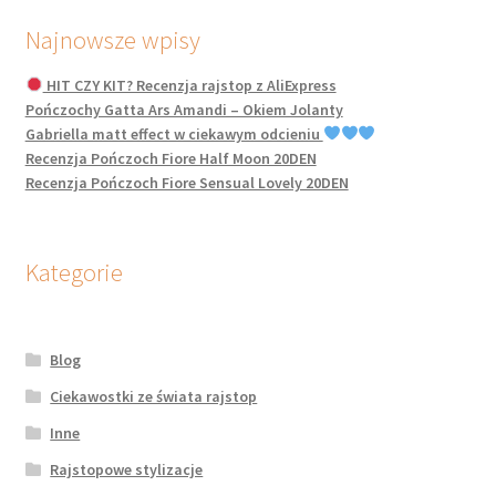
Najnowsze wpisy
HIT CZY KIT? Recenzja rajstop z AliExpress
Pończochy Gatta Ars Amandi – Okiem Jolanty
Gabriella matt effect w ciekawym odcieniu
Recenzja Pończoch Fiore Half Moon 20DEN
Recenzja Pończoch Fiore Sensual Lovely 20DEN
Kategorie
Blog
Ciekawostki ze świata rajstop
Inne
Rajstopowe stylizacje