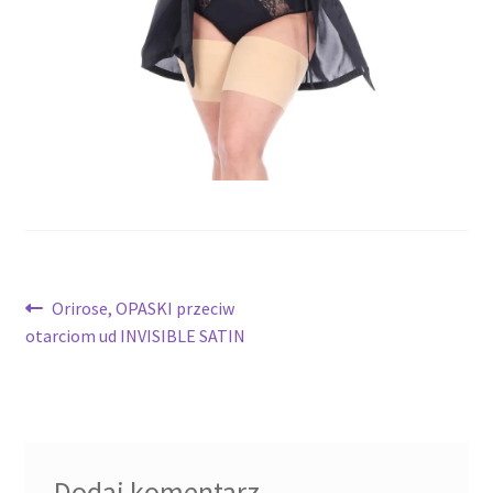
potomne
Nawigacja
Poprzedni
Orirose, OPASKI przeciw
wpis:
otarciom ud INVISIBLE SATIN
wpisu
Dodaj komentarz