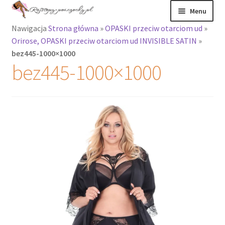
Przejdź
Przejdź
Menu
do
do
Nawigacja
Strona główna
»
OPASKI przeciw otarciom ud
»
nawigacji
treści
Rozwiń
Rajstopy
Orirose, OPASKI przeciw otarciom ud INVISIBLE SATIN
»
menu
bez445-1000×1000
potomne
Rajstopy Orirose
bez445-1000×1000
Pończochy i
zakolanówki
Podkolanówki i
skarpetki
Wszystkie
produkty
Rozwiń
Recenzje
menu