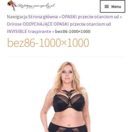
Przejdź
Przejdź
Menu
do
do
Nawigacja
Strona główna
»
OPASKI przeciw otarciom ud
»
nawigacji
treści
Rozwiń
Rajstopy
Orirose ODDYCHAJĄCE OPASKI przeciw otarciom ud
menu
INVISIBLE traspirante
»
bez86-1000×1000
potomne
Rajstopy Orirose
bez86-1000×1000
Pończochy i
zakolanówki
Podkolanówki i
skarpetki
Wszystkie
produkty
Rozwiń
Recenzje
menu