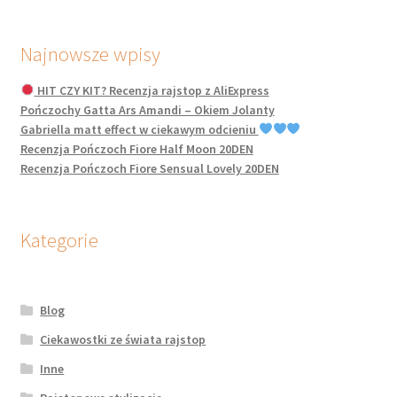
Najnowsze wpisy
HIT CZY KIT? Recenzja rajstop z AliExpress
Pończochy Gatta Ars Amandi – Okiem Jolanty
Gabriella matt effect w ciekawym odcieniu
Recenzja Pończoch Fiore Half Moon 20DEN
Recenzja Pończoch Fiore Sensual Lovely 20DEN
Kategorie
Blog
Ciekawostki ze świata rajstop
Inne