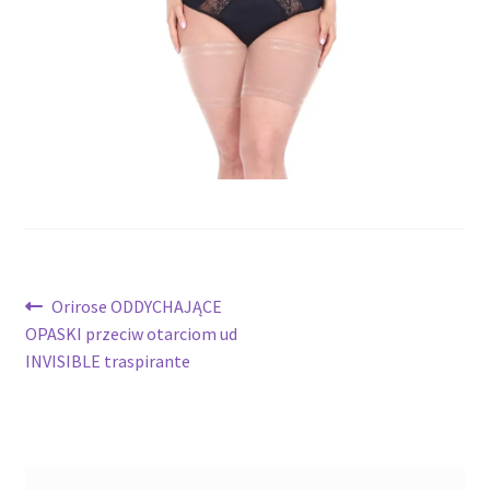
potomne
Nawigacja
Poprzedni
Orirose ODDYCHAJĄCE
wpis:
OPASKI przeciw otarciom ud
wpisu
INVISIBLE traspirante