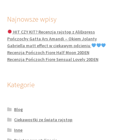
Najnowsze wpisy
HIT CZY KIT? Recenzja rajstop z AliExpress
Pończochy Gatta Ars Amandi – Okiem Jolanty
Gabriella matt effect w ciekawym odcieniu
Recenzja Pończoch Fiore Half Moon 20DEN
Recenzja Pończoch Fiore Sensual Lovely 20DEN
Kategorie
Blog
Ciekawostki ze świata rajstop
Inne