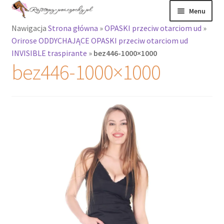
Przejdź
Przejdź
Menu
do
do
Nawigacja
Strona główna
»
OPASKI przeciw otarciom ud
»
nawigacji
treści
Rozwiń
Rajstopy
Orirose ODDYCHAJĄCE OPASKI przeciw otarciom ud
menu
INVISIBLE traspirante
»
bez446-1000×1000
potomne
Rajstopy Orirose
bez446-1000×1000
Pończochy i
zakolanówki
Podkolanówki i
skarpetki
Wszystkie
produkty
Rozwiń
Recenzje
menu