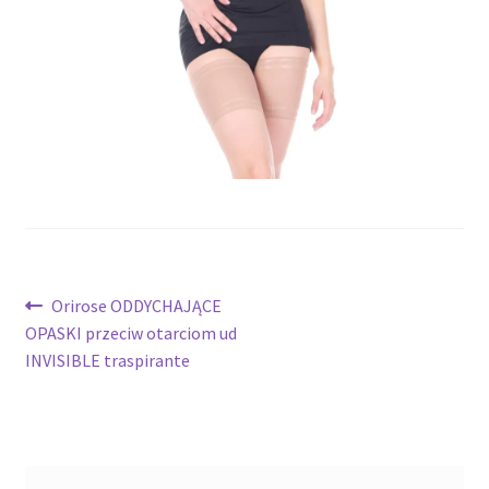
potomne
Nawigacja
Poprzedni
Orirose ODDYCHAJĄCE
wpis:
OPASKI przeciw otarciom ud
wpisu
INVISIBLE traspirante