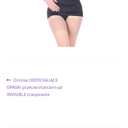
potomne
Nawigacja
Poprzedni
Orirose ODDYCHAJĄCE
wpis:
OPASKI przeciw otarciom ud
wpisu
INVISIBLE traspirante