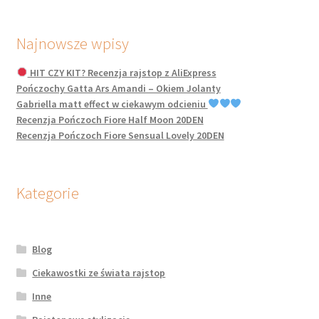
Najnowsze wpisy
HIT CZY KIT? Recenzja rajstop z AliExpress
Pończochy Gatta Ars Amandi – Okiem Jolanty
Gabriella matt effect w ciekawym odcieniu
Recenzja Pończoch Fiore Half Moon 20DEN
Recenzja Pończoch Fiore Sensual Lovely 20DEN
Kategorie
Blog
Ciekawostki ze świata rajstop
Inne