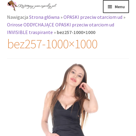
Przejdź
Przejdź
Menu
do
do
Nawigacja
Strona główna
»
OPASKI przeciw otarciom ud
»
nawigacji
treści
Rozwiń
Rajstopy
Orirose ODDYCHAJĄCE OPASKI przeciw otarciom ud
menu
INVISIBLE traspirante
»
bez257-1000×1000
potomne
Rajstopy Orirose
bez257-1000×1000
Pończochy i
zakolanówki
Podkolanówki i
skarpetki
Wszystkie
produkty
Rozwiń
Recenzje
menu