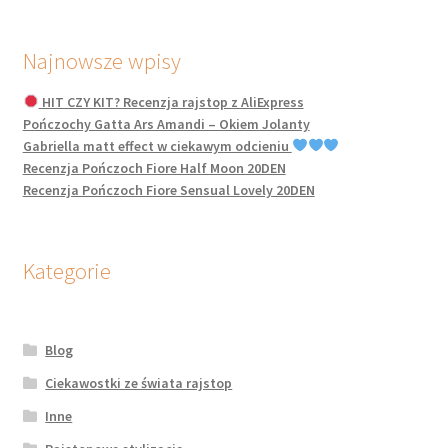
Najnowsze wpisy
HIT CZY KIT? Recenzja rajstop z AliExpress
Pończochy Gatta Ars Amandi – Okiem Jolanty
Gabriella matt effect w ciekawym odcieniu
Recenzja Pończoch Fiore Half Moon 20DEN
Recenzja Pończoch Fiore Sensual Lovely 20DEN
Kategorie
Blog
Ciekawostki ze świata rajstop
Inne