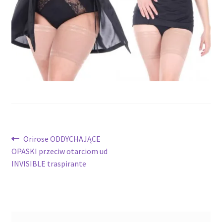
potomne
Nawigacja
Poprzedni
Orirose ODDYCHAJĄCE
wpis:
OPASKI przeciw otarciom ud
wpisu
INVISIBLE traspirante