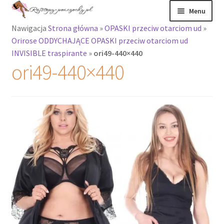
Przejdź
Przejdź
Menu
do
do
Nawigacja
Strona główna
»
OPASKI przeciw otarciom ud
»
nawigacji
treści
Rozwiń
Rajstopy
Orirose ODDYCHAJĄCE OPASKI przeciw otarciom ud
menu
INVISIBLE traspirante
»
ori49-440×440
potomne
Rajstopy Orirose
ori49-440×440
Pończochy i
zakolanówki
Podkolanówki i
skarpetki
Wszystkie
produkty
Rozwiń
Recenzje
menu