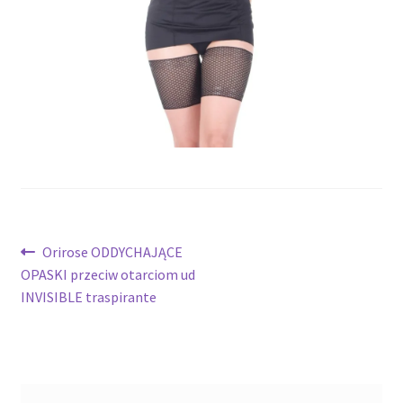
potomne
Nawigacja
Poprzedni
Orirose ODDYCHAJĄCE
wpis:
OPASKI przeciw otarciom ud
wpisu
INVISIBLE traspirante