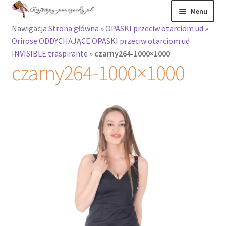
Przejdź
Przejdź
Menu
do
do
Nawigacja
Strona główna
»
OPASKI przeciw otarciom ud
»
nawigacji
treści
Rozwiń
Rajstopy
Orirose ODDYCHAJĄCE OPASKI przeciw otarciom ud
menu
INVISIBLE traspirante
»
czarny264-1000×1000
potomne
Rajstopy Orirose
czarny264-1000×1000
Pończochy i
zakolanówki
Podkolanówki i
skarpetki
Wszystkie
produkty
Rozwiń
Recenzje
menu