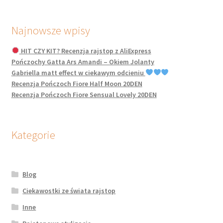
Najnowsze wpisy
HIT CZY KIT? Recenzja rajstop z AliExpress
Pończochy Gatta Ars Amandi – Okiem Jolanty
Gabriella matt effect w ciekawym odcieniu
Recenzja Pończoch Fiore Half Moon 20DEN
Recenzja Pończoch Fiore Sensual Lovely 20DEN
Kategorie
Blog
Ciekawostki ze świata rajstop
Inne