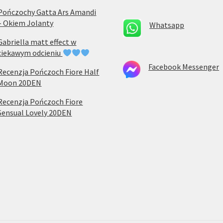
Pończochy Gatta Ars Amandi
– Okiem Jolanty
Whatsapp
Gabriella matt effect w
ciekawym odcieniu
Facebook Messenger
Recenzja Pończoch Fiore Half
Moon 20DEN
Recenzja Pończoch Fiore
Sensual Lovely 20DEN