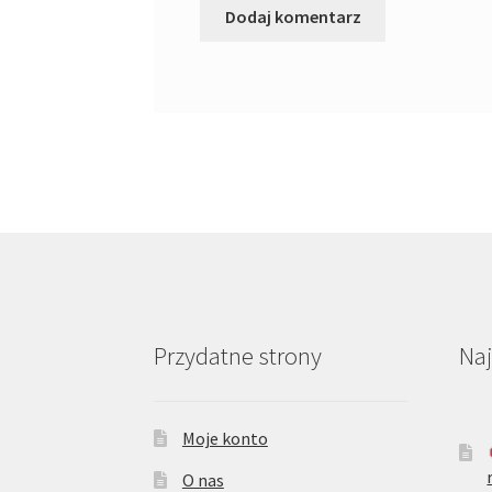
Przydatne strony
Na
Moje konto
O nas