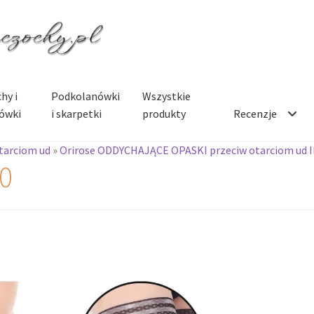
hy i
Podkolanówki
Wszystkie
ówki
i skarpetki
produkty
Recenzje
tarciom ud
»
Orirose ODDYCHAJĄCE OPASKI przeciw otarciom ud I
0