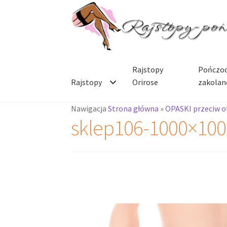
Przejdź
Przejdź
do
do
nawigacji
treści
Rajstopy
Pończoc
Rajstopy
Orirose
zakolan
Nawigacja
Strona główna
»
OPASKI przeciw o
sklep106-1000×100