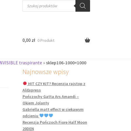
Wyszukiwarka
produktów
0,00
zł
0 Produkt
NVISIBLE traspirante
»
sklep106-1000×1000
Najnowsze wpisy
HIT CZY KIT? Recenzja rajstop z
AliExpress
Pończochy Gatta Ars Amandi –
Okiem Jolanty
Gabriella matt effect w ciekawym
odcieniu
Recenzja Pończoch Fiore Half Moon
20DEN