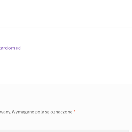
tarciom ud
owany.
Wymagane pola są oznaczone
*