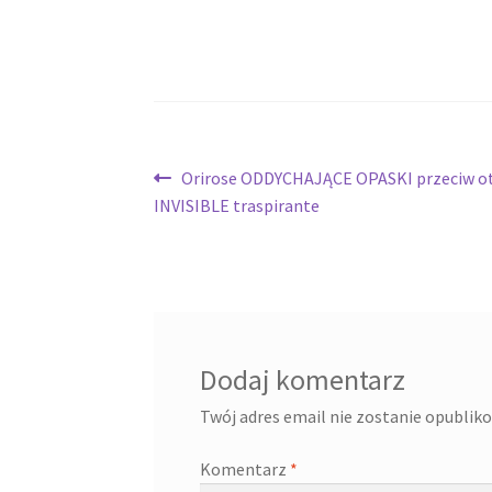
Nawigacja
Poprzedni
Orirose ODDYCHAJĄCE OPASKI przeciw o
wpis:
INVISIBLE traspirante
wpisu
Dodaj komentarz
Twój adres email nie zostanie opublik
Komentarz
*