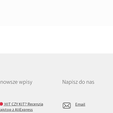
jnowsze wpisy
Napisz do nas
HIT CZY KIT? Recenzja
Email
rajstop z AliExpress