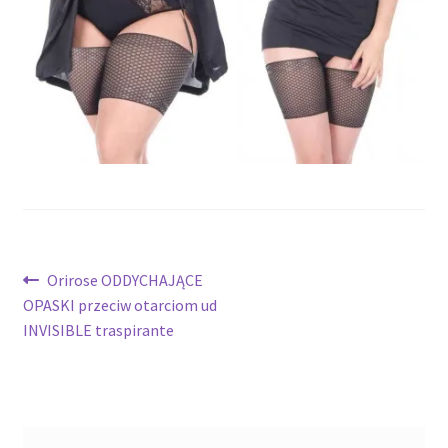
potomne
Nawigacja
Poprzedni
Orirose ODDYCHAJĄCE
wpis:
OPASKI przeciw otarciom ud
wpisu
INVISIBLE traspirante