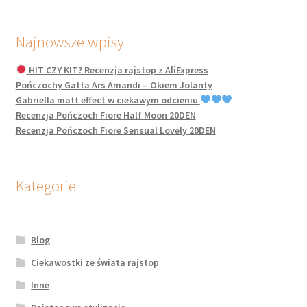
Najnowsze wpisy
HIT CZY KIT? Recenzja rajstop z AliExpress
Pończochy Gatta Ars Amandi – Okiem Jolanty
Gabriella matt effect w ciekawym odcieniu
Recenzja Pończoch Fiore Half Moon 20DEN
Recenzja Pończoch Fiore Sensual Lovely 20DEN
Kategorie
Blog
Ciekawostki ze świata rajstop
Inne