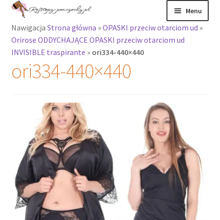
Przejdź
Przejdź
Menu
do
do
Nawigacja
Strona główna
»
OPASKI przeciw otarciom ud
»
nawigacji
treści
Rozwiń
Rajstopy
Orirose ODDYCHAJĄCE OPASKI przeciw otarciom ud
menu
INVISIBLE traspirante
»
ori334-440×440
potomne
Rajstopy Orirose
ori334-440×440
Pończochy i
zakolanówki
Podkolanówki i
skarpetki
Wszystkie
produkty
Rozwiń
Recenzje
menu