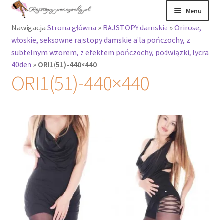
Przejdź
Przejdź
Menu
do
do
Nawigacja
Strona główna
»
RAJSTOPY damskie
»
Orirose,
nawigacji
treści
Rozwiń
Rajstopy
włoskie, seksowne rajstopy damskie a’la pończochy, z
menu
subtelnym wzorem, z efektem pończochy, podwiązki, lycra
potomne
Rajstopy Orirose
40den
»
ORI1(51)-440×440
ORI1(51)-440×440
Pończochy i
zakolanówki
Podkolanówki i
skarpetki
Wszystkie
produkty
Rozwiń
Recenzje
menu