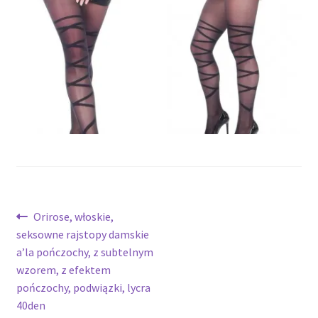
potomne
Nawigacja
Poprzedni
Orirose, włoskie,
wpis:
seksowne rajstopy damskie
wpisu
a’la pończochy, z subtelnym
wzorem, z efektem
pończochy, podwiązki, lycra
40den