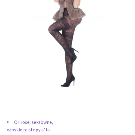
potomne
Nawigacja
Poprzedni
Orirose, seksowne,
wpis:
włoskie rajstopy a’ la