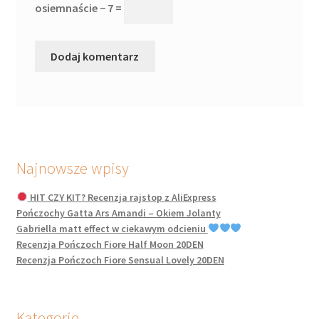
osiemnaście − 7 =
Najnowsze wpisy
HIT CZY KIT? Recenzja rajstop z AliExpress
Pończochy Gatta Ars Amandi – Okiem Jolanty
Gabriella matt effect w ciekawym odcieniu
Recenzja Pończoch Fiore Half Moon 20DEN
Recenzja Pończoch Fiore Sensual Lovely 20DEN
Kategorie