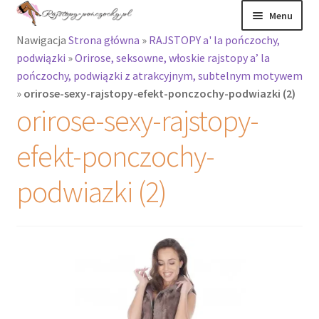
Przejdź
Przejdź
Menu
do
do
Nawigacja
Strona główna
»
RAJSTOPY a' la pończochy,
nawigacji
treści
Rozwiń
Rajstopy
podwiązki
»
Orirose, seksowne, włoskie rajstopy a’ la
menu
pończochy, podwiązki z atrakcyjnym, subtelnym motywem
potomne
Rajstopy Orirose
»
orirose-sexy-rajstopy-efekt-ponczochy-podwiazki (2)
orirose-sexy-rajstopy-
Pończochy i
zakolanówki
efekt-ponczochy-
Podkolanówki i
podwiazki (2)
skarpetki
Wszystkie
produkty
Rozwiń
Recenzje
menu