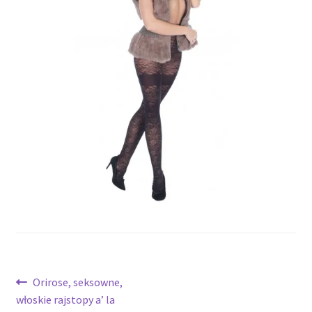
potomne
Nawigacja
Poprzedni
Orirose, seksowne,
wpis:
włoskie rajstopy a’ la