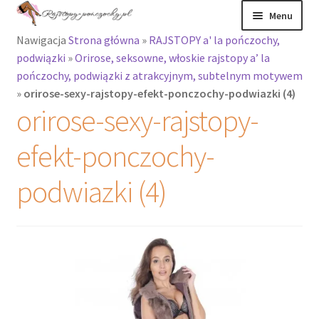
Przejdź
Przejdź
Menu
do
do
Nawigacja
Strona główna
»
RAJSTOPY a' la pończochy,
nawigacji
treści
Rozwiń
Rajstopy
podwiązki
»
Orirose, seksowne, włoskie rajstopy a’ la
menu
pończochy, podwiązki z atrakcyjnym, subtelnym motywem
potomne
Rajstopy Orirose
»
orirose-sexy-rajstopy-efekt-ponczochy-podwiazki (4)
orirose-sexy-rajstopy-
Pończochy i
zakolanówki
efekt-ponczochy-
Podkolanówki i
podwiazki (4)
skarpetki
Wszystkie
produkty
Rozwiń
Recenzje
menu