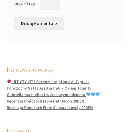
pięć × trzy =
Najnowsze wpisy
HIT CZY KIT? Recenzja rajstop z AliExpress
Pończochy Gatta Ars Amandi – Okiem Jolanty
Gabriella matt effect w ciekawym odcieniu
Recenzja Pończoch Fiore Half Moon 20DEN
Recenzja Pończoch Fiore Sensual Lovely 20DEN
Kategorie