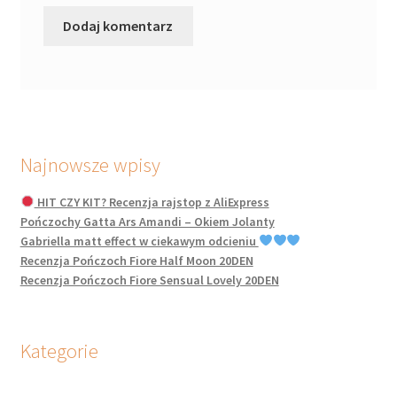
Najnowsze wpisy
HIT CZY KIT? Recenzja rajstop z AliExpress
Pończochy Gatta Ars Amandi – Okiem Jolanty
Gabriella matt effect w ciekawym odcieniu
Recenzja Pończoch Fiore Half Moon 20DEN
Recenzja Pończoch Fiore Sensual Lovely 20DEN
Kategorie