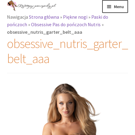
Przejdź
Przejdź
Menu
do
do
Nawigacja
Strona główna
»
Piękne nogi
»
Paski do
nawigacji
treści
Rozwiń
Rajstopy
pończoch
»
Obsessive Pas do pończoch Nutris
»
menu
obsessive_nutris_garter_belt_aaa
potomne
Rajstopy Orirose
obsessive_nutris_garter_
Pończochy i
belt_aaa
zakolanówki
Podkolanówki i
skarpetki
Wszystkie
produkty
Rozwiń
Recenzje
menu