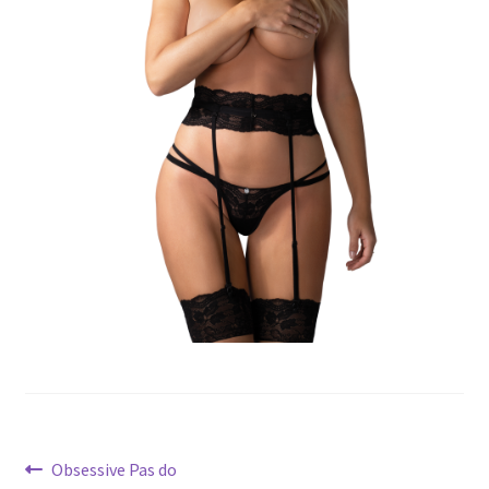
potomne
Nawigacja
Poprzedni
Obsessive Pas do