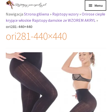
Przejdź
Przejdź
Menu
do
do
Nawigacja
Strona główna
»
Rajstopy wzory
»
Orirose ciepłe
nawigacji
treści
Rozwiń
Rajstopy
kryjące włoskie Rajstopy damskie ze WZOREM AKRYL
»
menu
ori281-440×440
potomne
Rajstopy Orirose
ori281-440×440
Pończochy i
zakolanówki
Podkolanówki i
skarpetki
Wszystkie
produkty
Rozwiń
Recenzje
menu