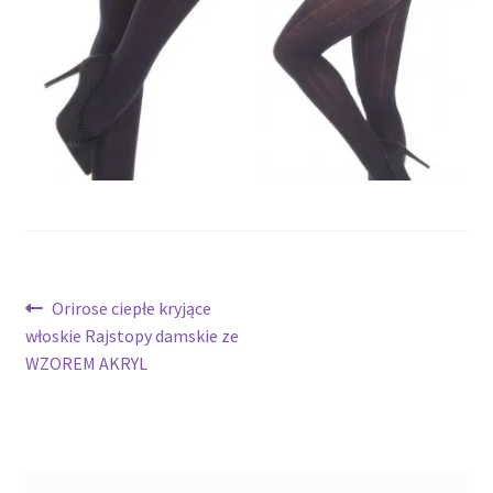
potomne
Nawigacja
Poprzedni
Orirose ciepłe kryjące
wpis:
włoskie Rajstopy damskie ze
wpisu
WZOREM AKRYL