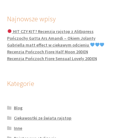
Najnowsze wpisy
HIT CZY KIT? Recenzja rajstop z AliExpress
Pończochy Gatta Ars Amandi – Okiem Jolanty
Gabriella matt effect w ciekawym odcieniu
Recenzja Pończoch Fiore Half Moon 20DEN
Recenzja Pończoch Fiore Sensual Lovely 20DEN
Kategorie
Blog
Ciekawostki ze świata rajstop
Inne