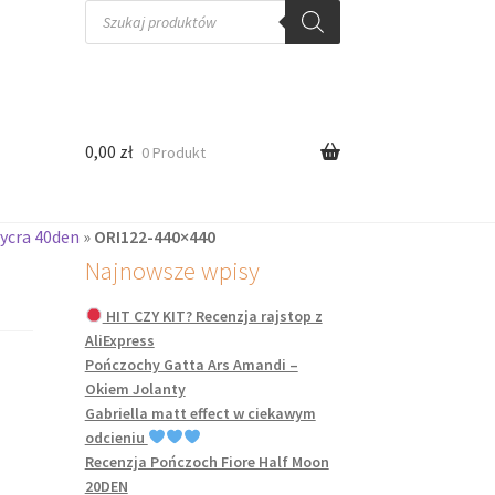
Wyszukiwarka
produktów
0,00
zł
0 Produkt
lycra 40den
»
ORI122-440×440
Najnowsze wpisy
HIT CZY KIT? Recenzja rajstop z
AliExpress
Pończochy Gatta Ars Amandi –
Okiem Jolanty
Gabriella matt effect w ciekawym
odcieniu
Recenzja Pończoch Fiore Half Moon
20DEN