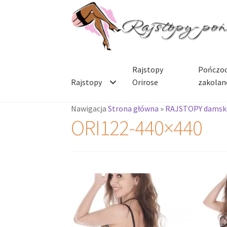
Przejdź
Przejdź
do
do
nawigacji
treści
Rajstopy
Pończoc
Rajstopy
Orirose
zakolan
Nawigacja
Strona główna
»
RAJSTOPY damsk
ORI122-440×440