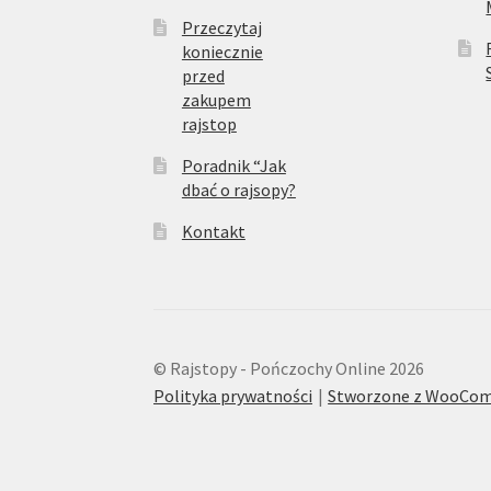
Przeczytaj
koniecznie
przed
zakupem
rajstop
Poradnik “Jak
dbać o rajsopy?
Kontakt
© Rajstopy - Pończochy Online 2026
Polityka prywatności
Stworzone z WooCo