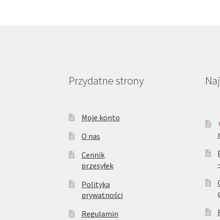
Przydatne strony
Na
Moje konto
O nas
Cennik
przesyłek
Polityka
prywatności
Regulamin