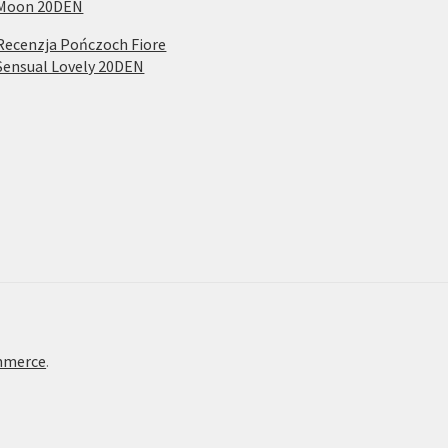
Moon 20DEN
Recenzja Pończoch Fiore
Sensual Lovely 20DEN
mmerce
.