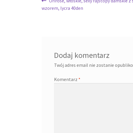
Nawigacja
Poprzedni
Orirose, włoskie, sexy rajstopy damskie 
wpis:
wzorem, lycra 40den
wpisu
Dodaj komentarz
Twój adres email nie zostanie opublik
Komentarz
*