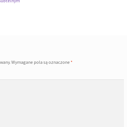
z subtelnym
owany.
Wymagane pola są oznaczone
*