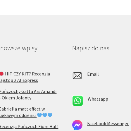
jnowsze wpisy
Napisz do nas
HIT CZY KIT? Recenzja
Email
rajstop z AliExpress
Pończochy Gatta Ars Amandi
– Okiem Jolanty
Whatsapp
Gabriella matt effect w
ciekawym odcieniu
Facebook Messenger
Recenzja Pończoch Fiore Half