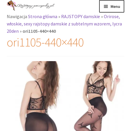
Przejdź
Przejdź
Menu
do
do
Nawigacja
Strona główna
»
RAJSTOPY damskie
»
Orirose,
nawigacji
treści
Rozwiń
Rajstopy
włoskie, sexy rajstopy damskie z subtelnym wzorem, lycra
menu
20den
»
ori1105-440×440
potomne
Rajstopy Orirose
ori1105-440×440
Pończochy i
zakolanówki
Podkolanówki i
skarpetki
Wszystkie
produkty
Rozwiń
Recenzje
menu