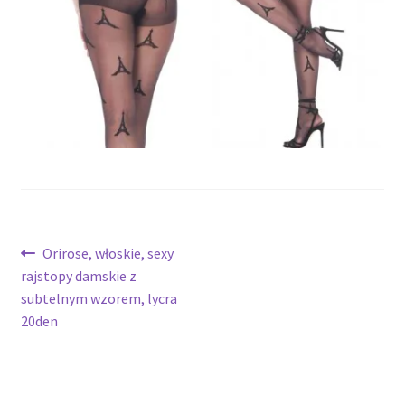
potomne
Nawigacja
Poprzedni
Orirose, włoskie, sexy
wpis:
rajstopy damskie z
wpisu
subtelnym wzorem, lycra
20den