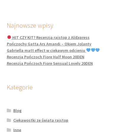
Najnowsze wpisy
HIT CZY KIT? Recenzja rajstop z AliExpress
Pończochy Gatta Ars Amandi – Okiem Jolanty
Gabriella matt effect w ciekawym odcieniu
Recenzja Pończoch Fiore Half Moon 20DEN
Recenzja Pończoch Fiore Sensual Lovely 20DEN
Kategorie
Blog
Ciekawostki ze świata rajstop
Inne