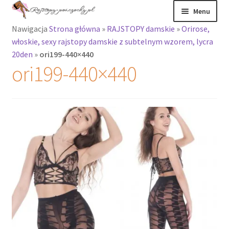
Przejdź
Przejdź
Menu
do
do
Nawigacja
Strona główna
»
RAJSTOPY damskie
»
Orirose,
nawigacji
treści
Rozwiń
Rajstopy
włoskie, sexy rajstopy damskie z subtelnym wzorem, lycra
menu
20den
»
ori199-440×440
potomne
Rajstopy Orirose
ori199-440×440
Pończochy i
zakolanówki
Podkolanówki i
skarpetki
Wszystkie
produkty
Rozwiń
Recenzje
menu