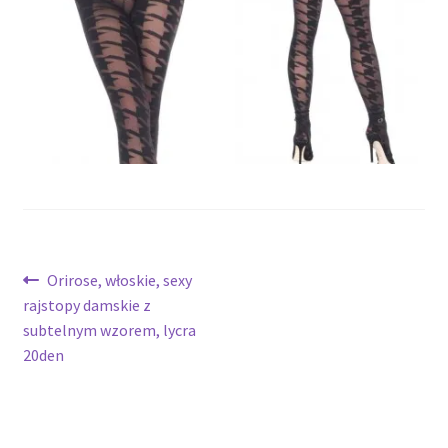
potomne
Nawigacja
Poprzedni
Orirose, włoskie, sexy
wpis:
rajstopy damskie z
wpisu
subtelnym wzorem, lycra
20den