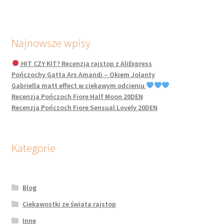
Najnowsze wpisy
HIT CZY KIT? Recenzja rajstop z AliExpress
Pończochy Gatta Ars Amandi – Okiem Jolanty
Gabriella matt effect w ciekawym odcieniu
Recenzja Pończoch Fiore Half Moon 20DEN
Recenzja Pończoch Fiore Sensual Lovely 20DEN
Kategorie
Blog
Ciekawostki ze świata rajstop
Inne