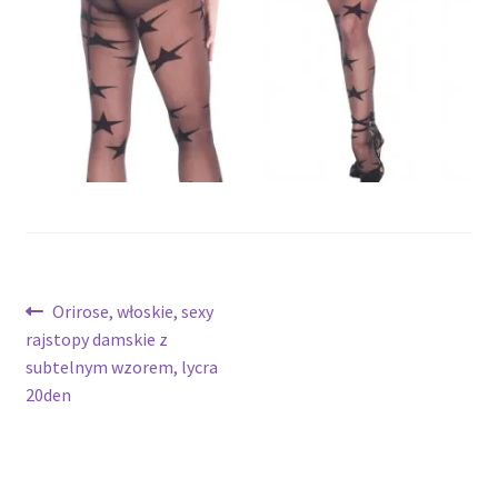
potomne
Nawigacja
Poprzedni
Orirose, włoskie, sexy
wpis:
rajstopy damskie z
wpisu
subtelnym wzorem, lycra
20den