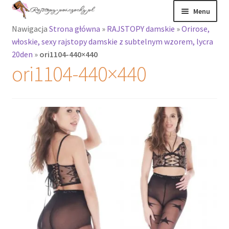
Przejdź
Przejdź
Menu
do
do
Nawigacja
Strona główna
»
RAJSTOPY damskie
»
Orirose,
nawigacji
treści
Rozwiń
Rajstopy
włoskie, sexy rajstopy damskie z subtelnym wzorem, lycra
menu
20den
»
ori1104-440×440
potomne
Rajstopy Orirose
ori1104-440×440
Pończochy i
zakolanówki
Podkolanówki i
skarpetki
Wszystkie
produkty
Rozwiń
Recenzje
menu