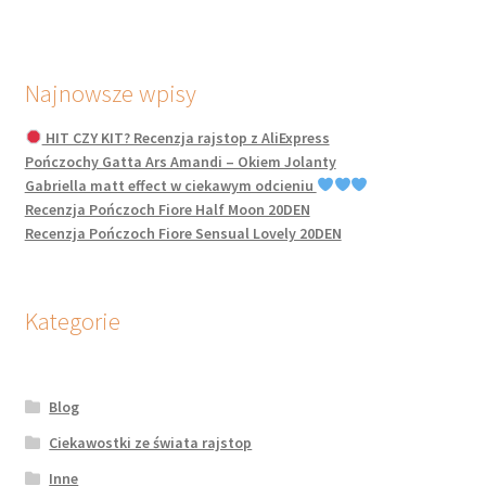
Najnowsze wpisy
HIT CZY KIT? Recenzja rajstop z AliExpress
Pończochy Gatta Ars Amandi – Okiem Jolanty
Gabriella matt effect w ciekawym odcieniu
Recenzja Pończoch Fiore Half Moon 20DEN
Recenzja Pończoch Fiore Sensual Lovely 20DEN
Kategorie
Blog
Ciekawostki ze świata rajstop
Inne