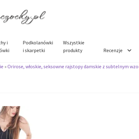
hy i
Podkolanówki
Wszystkie
ówki
i skarpetki
produkty
Recenzje
ie
»
Orirose, włoskie, seksowne rajstopy damskie z subtelnym wzo