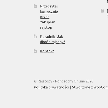
Przeczytaj
koniecznie
przed
zakupem
rajstop
Poradnik “Jak
dbać o rajsopy?
Kontakt
© Rajstopy - Pończochy Online 2026
Polityka prywatności
Stworzone z WooCo