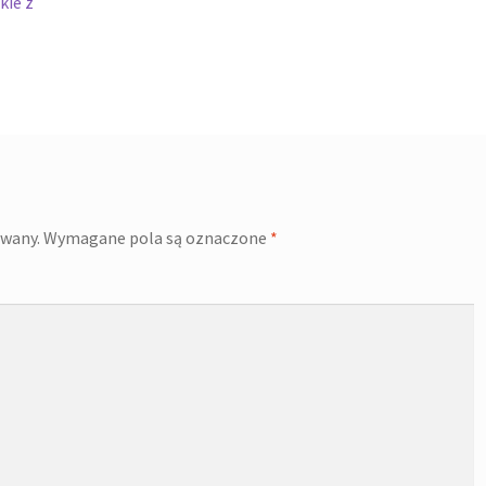
kie z
owany.
Wymagane pola są oznaczone
*