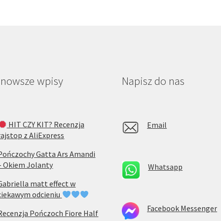
jnowsze wpisy
Napisz do nas
HIT CZY KIT? Recenzja
Email
rajstop z AliExpress
Pończochy Gatta Ars Amandi
– Okiem Jolanty
Whatsapp
Gabriella matt effect w
ciekawym odcieniu
Facebook Messenger
Recenzja Pończoch Fiore Half