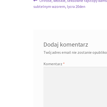
Nawigacja
Poprzedni
Orirose, włoskie, seksowne rajstopy dams
wpis:
subtelnym wzorem, lycra 20den
wpisu
Dodaj komentarz
Twój adres email nie zostanie opublik
Komentarz
*