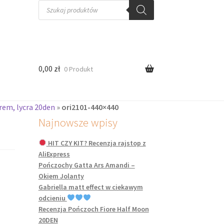
Wyszukiwarka
produktów
0,00
zł
0 Produkt
rem, lycra 20den
»
ori2101-440×440
Najnowsze wpisy
HIT CZY KIT? Recenzja rajstop z
AliExpress
Pończochy Gatta Ars Amandi –
Okiem Jolanty
Gabriella matt effect w ciekawym
odcieniu
Recenzja Pończoch Fiore Half Moon
20DEN