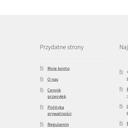
Przydatne strony
Na
Moje konto
O nas
Cennik
przesyłek
Polityka
prywatności
Regulamin