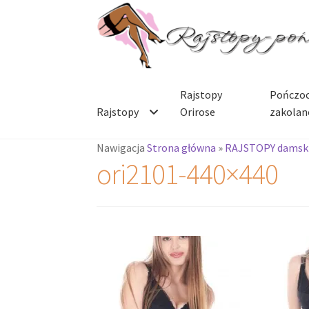
Przejdź
Przejdź
do
do
nawigacji
treści
Rajstopy
Pończoc
Rajstopy
Orirose
zakolan
Nawigacja
Strona główna
»
RAJSTOPY damsk
ori2101-440×440