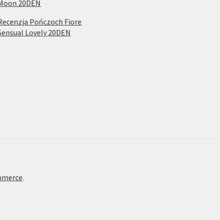
Moon 20DEN
Recenzja Pończoch Fiore
Sensual Lovely 20DEN
mmerce
.