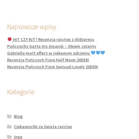
Najnowsze wpisy
HIT CZY KIT? Recenzja rajstop z AliExpress
Pończochy Gatta Ars Amandi – Okiem Jolanty
Gabriella matt effect w ciekawym odcieniu
Recenzja Pończoch Fiore Half Moon 20DEN
Recenzja Pończoch Fiore Sensual Lovely 20DEN
Kategorie
Blog
Ciekawostki ze świata rajstop
Inne