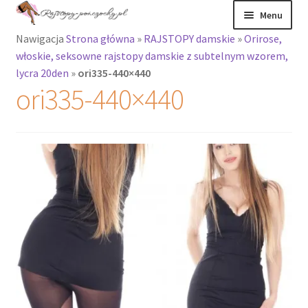
Przejdź
Przejdź
Menu
do
do
Nawigacja
Strona główna
»
RAJSTOPY damskie
»
Orirose,
nawigacji
treści
Rozwiń
Rajstopy
włoskie, seksowne rajstopy damskie z subtelnym wzorem,
menu
lycra 20den
»
ori335-440×440
potomne
Rajstopy Orirose
ori335-440×440
Pończochy i
zakolanówki
Podkolanówki i
skarpetki
Wszystkie
produkty
Rozwiń
Recenzje
menu