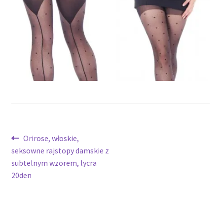
potomne
Nawigacja
Poprzedni
Orirose, włoskie,
wpis:
seksowne rajstopy damskie z
wpisu
subtelnym wzorem, lycra
20den