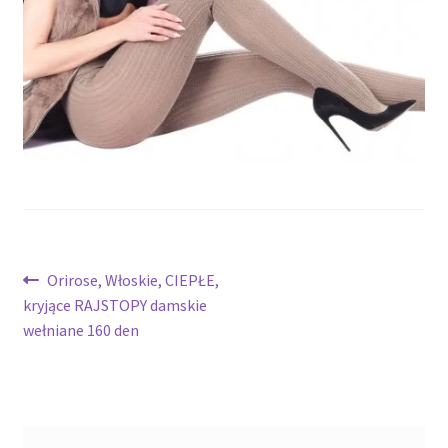
potomne
Nawigacja
Poprzedni
Orirose, Włoskie, CIEPŁE,
wpis:
kryjące RAJSTOPY damskie
wpisu
wełniane 160 den