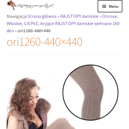
Przejdź
Przejdź
Menu
do
do
Nawigacja
Strona główna
»
RAJSTOPY damskie
»
Orirose,
nawigacji
treści
Rozwiń
Rajstopy
Włoskie, CIEPŁE, kryjące RAJSTOPY damskie wełniane 160
menu
den
»
ori1260-440×440
potomne
Rajstopy Orirose
ori1260-440×440
Pończochy i
zakolanówki
Podkolanówki i
skarpetki
Wszystkie
produkty
Rozwiń
Recenzje
menu