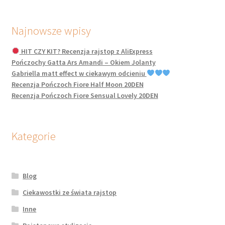
Najnowsze wpisy
HIT CZY KIT? Recenzja rajstop z AliExpress
Pończochy Gatta Ars Amandi – Okiem Jolanty
Gabriella matt effect w ciekawym odcieniu
Recenzja Pończoch Fiore Half Moon 20DEN
Recenzja Pończoch Fiore Sensual Lovely 20DEN
Kategorie
Blog
Ciekawostki ze świata rajstop
Inne