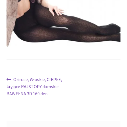
potomne
Nawigacja
Poprzedni
Orirose, Włoskie, CIEPŁE,
wpis:
kryjące RAJSTOPY damskie
wpisu
BAWEŁNA 3D 160 den