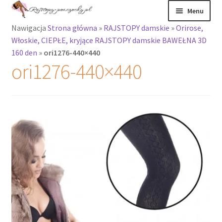
Przejdź
Przejdź
Menu
do
do
Nawigacja
Strona główna
»
RAJSTOPY damskie
»
Orirose,
nawigacji
treści
Rozwiń
Rajstopy
Włoskie, CIEPŁE, kryjące RAJSTOPY damskie BAWEŁNA 3D
menu
160 den
»
ori1276-440×440
potomne
Rajstopy Orirose
ori1276-440×440
Pończochy i
zakolanówki
Podkolanówki i
skarpetki
Wszystkie
produkty
Rozwiń
Recenzje
menu