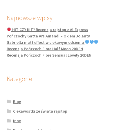
Najnowsze wpisy
HIT CZY KIT? Recenzja rajstop z AliExpress
Pończochy Gatta Ars Amandi – Okiem Jolanty
Gabriella matt effect w ciekawym odcieniu
Recenzja Pończoch Fiore Half Moon 20DEN
Recenzja Pończoch Fiore Sensual Lovely 20DEN
Kategorie
Blog
Ciekawostki ze świata rajstop
Inne